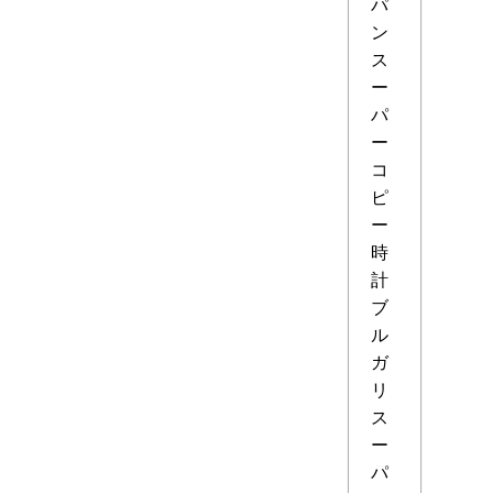
パ
ン
ス
ー
パ
ー
コ
ピ
ー
時
計
ブ
ル
ガ
リ
ス
ー
パ