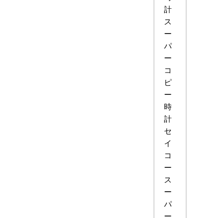
計
ス
ー
パ
ー
コ
ピ
ー
時
計
セ
イ
コ
ー
ス
ー
パ
ー