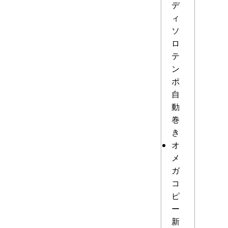
デ
ィ
ソ
ロ
テ
ン
ポ
自
動
巻
き
オ
メ
ガ
コ
ピ
ー
新