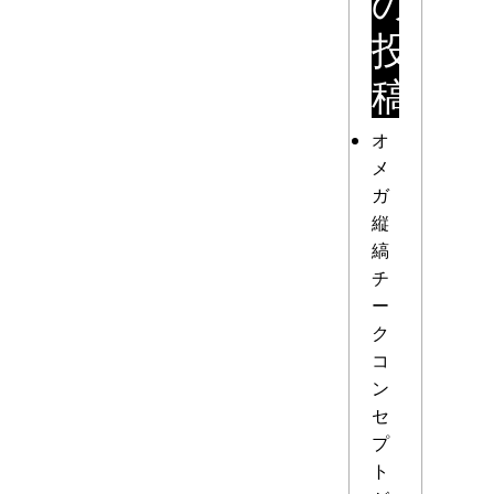
の
投
稿
オ
メ
ガ
縦
縞
チ
ー
ク
コ
ン
セ
プ
ト