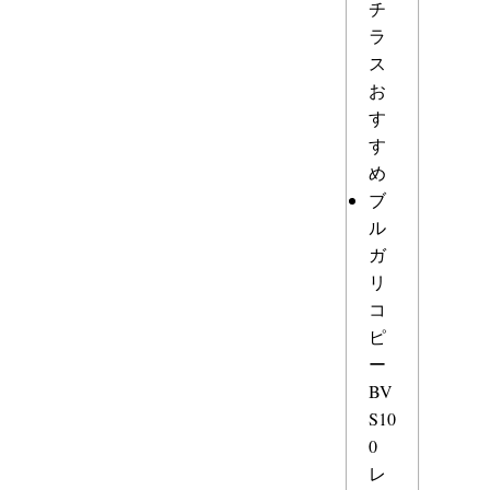
チ
ラ
ス
お
す
す
め
ブ
ル
ガ
リ
コ
ピ
ー
BV
S10
0
レ