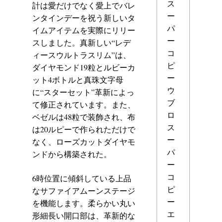
ス
計は愛だけでなく愛上でバレ
ー
ンタインデーを祝う新しいタ
パ
イムアイテムを実際にリリー
ー
スしました。真新しい“レデ
コ
ィースウルトラスリム”は、
ピ
ダイヤモンド19粒とルビーカ
ー
ット4ボトルと真珠文字母
ウ
に“スターセット”革新によっ
ブ
て修正されています。また、
ロ
ベゼルは48粒で装飾され、布
ス
は20ルピーで作られただけで
ー
なく、ローズカットダイヤモ
パ
ンドから構築された。
ー
コ
6時位置に傾斜している上品
ピ
なサファイアムーンステージ
ー
を機能します。柔らかい丸い
エ
形細長い開口部は、革新的な