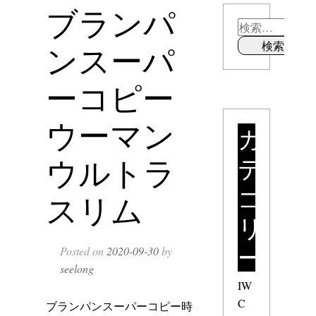
ブランパ
ンスーパ
ーコピー
ウーマン
カ
テ
ウルトラ
ゴ
スリム
リ
ー
Posted on
2020-09-30
by
seelong
IW
C
ブランパンスーパーコピー時