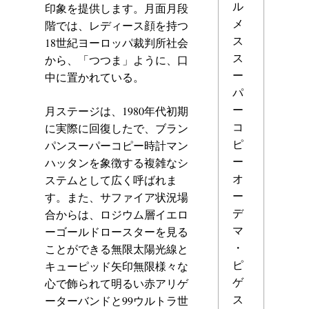
ル
印象を提供します。月面月段
メ
階では、レディース顔を持つ
ス
18世紀ヨーロッパ裁判所社会
ス
から、「つつま」ように、口
ー
中に置かれている。
パ
ー
月ステージは、1980年代初期
コ
に実際に回復したで、ブラン
ピ
パンスーパーコピー時計マン
ー
ハッタンを象徴する複雑なシ
オ
ステムとして広く呼ばれま
ー
す。また、サファイア状況場
デ
合からは、ロジウム層イエロ
マ
ーゴールドロースターを見る
・
ことができる無限太陽光線と
ピ
キューピッド矢印無限様々な
ゲ
心で飾られて明るい赤アリゲ
ス
ーターバンドと99ウルトラ世