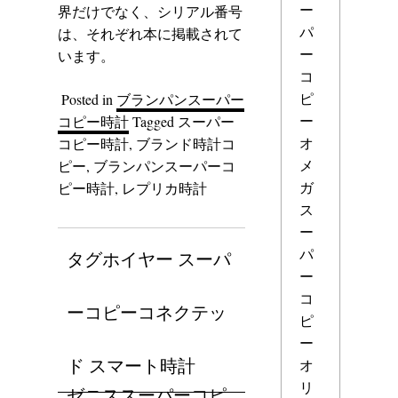
ー
界だけでなく、シリアル番号
パ
は、それぞれ本に掲載されて
ー
います。
コ
ピ
Posted in
ブランパンスーパー
ー
コピー時計
Tagged
スーパー
オ
コピー時計
,
ブランド時計コ
メ
ピー
,
ブランパンスーパーコ
ガ
ピー時計
,
レプリカ時計
ス
ー
パ
タグホイヤー スーパ
ー
コ
ーコピーコネクテッ
ピ
ー
ド スマート時計
オ
リ
ゼニススーパーコピ