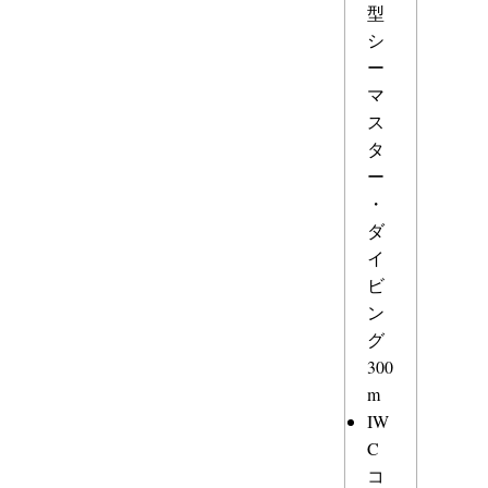
型
シ
ー
マ
ス
タ
ー
・
ダ
イ
ビ
ン
グ
300
m
IW
C
コ