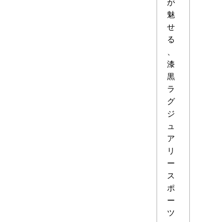
が
魅
せ
る
、
漆
黒
ラ
グ
ジ
ュ
ア
リ
ー
ス
ポ
ー
ツ