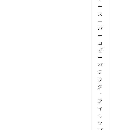
ー
ス
ー
パ
ー
コ
ピ
ー
パ
テ
ッ
ク
・
フ
ィ
リ
ッ
プ