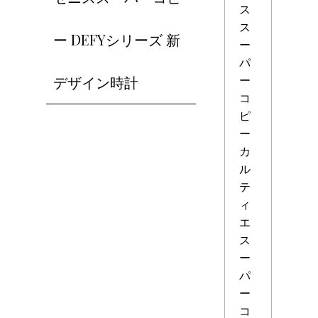
ス
ス
ー DEFYシリーズ 新
ー
パ
ー
デザイン時計
コ
ピ
ー
カ
ル
テ
ィ
エ
ス
ー
パ
ー
コ