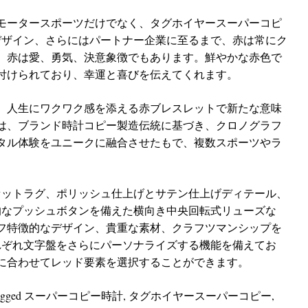
モータースポーツだけでなく、タグホイヤースーパーコピ
盤デザイン、さらにはパートナー企業に至るまで、赤は常にク
、赤は愛、勇気、決意象徴でもあります。鮮やかな赤色で
付けられており、幸運と喜びを伝えてくれます。
、人生にワクワク感を添える赤ブレスレットで新たな意味
は、ブランド時計コピー製造伝統に基づき、クロノグラフ
タル体験をユニークに融合させたもで、複数スポーツやラ
ァセットラグ、ポリッシュ仕上げとサテン仕上げディテール、
的なプッシュボタンを備えた横向き中央回転式リューズな
フ特徴的なデザイン、貴重な素材、クラフツマンシップを
れぞれ文字盤をさらにパーソナライズする機能を備えてお
に合わせてレッド要素を選択することができます。
agged
スーパーコピー時計
,
タグホイヤースーパーコピー
,