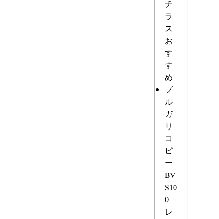
チ
ラ
ス
お
す
す
め
ブ
ル
ガ
リ
コ
ピ
ー
BV
S10
0
レ