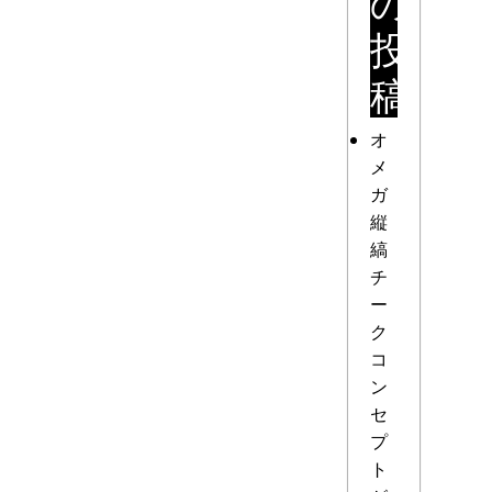
の
投
稿
オ
メ
ガ
縦
縞
チ
ー
ク
コ
ン
セ
プ
ト