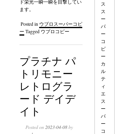
ド栄光一瞬一瞬を目撃してい
ス
ます。
ス
ー
Posted in
ウブロスーパーコピ
パ
ー
Tagged
ウブロコピー
ー
コ
ピ
ー
プラチナ パ
カ
トリモニー
ル
テ
レトログラ
ィ
エ
ード デイデ
ス
イト
ー
パ
ー
Posted on
2023-04-08
by
コ