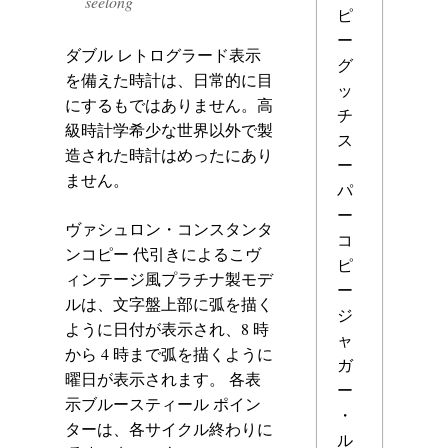
seelong
ピ
ー
ダブル レトログラード表示
グ
を備えた時計は、日常的に目
ッ
にするもではありません。高
チ
級時計学希少な世界以外で製
ス
造された時計はめったにあり
ー
ません。
パ
ー
ヴァシュロン・コンスタンタ
コ
ンコピー 代引きによるこヴ
ピ
ィンテージ風プラチナ製モデ
ー
ルは、文字盤上部に弧を描く
ジ
ように日付が表示され、8 時
ャ
から 4 時まで弧を描くように
ガ
曜日が表示されます。 各表
ー
示ブルースティール ポイン
・
ターは、各サイクル終わりに
ル