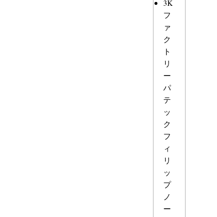
3K
フ
ァ
ク
ト
リ
ー
パ
テ
ッ
ク
フ
ィ
リ
ッ
プ
ノ
ー