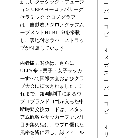
新しいクラシック・フュージ
ー
ョン UEFAヨーロッパリーグ
パ
セラミック クロノグラフ
ー
は、自動巻きクロノグラフム
コ
ーブメントHUB1153を搭載
ピ
し、裏地付きラバーストラッ
ー
プが付属しています。
オ
メ
両者協力関係は、さらに
ガ
UEFA傘下男子・女子サッカ
ス
ーすべて国際大会およびクラ
ー
ブ大会に拡大されました。こ
パ
れまで、第4審判手にあるウ
ー
ブロブランドロゴが入った中
コ
断時間交換カードは、スタジ
ピ
アム観客やサッカーファン注
ー
目を集め続け、ウブロ優れた
オ
風格を皆に示し、緑フィール
リ