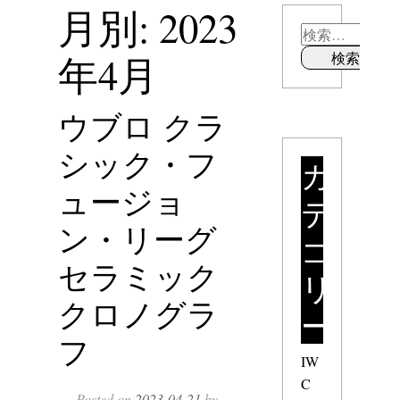
月別: 2023
年4月
ウブロ クラ
シック・フ
カ
ュージョ
テ
ン・リーグ
ゴ
セラミック
リ
クロノグラ
ー
フ
IW
C
Posted on
2023-04-21
by