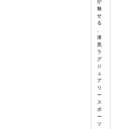
が
魅
せ
る
、
漆
黒
ラ
グ
ジ
ュ
ア
リ
ー
ス
ポ
ー
ツ