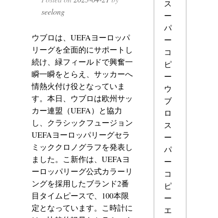
ス
seelong
ー
パ
ウブロは、UEFAヨーロッパ
ー
リーグを全面的にサポートし
コ
続け、緑フィールドで興奮一
ピ
瞬一瞬をとらえ、サッカーへ
ー
情熱火付け役となっていま
ウ
す。本日、ウブロは欧州サッ
ブ
カー連盟（UEFA）と協力
ロ
し、クラシックフュージョン
ス
UEFAヨーロッパリーグセラ
ー
ミッククロノグラフを発表し
パ
ました。こ新作は、UEFAヨ
ー
ーロッパリーグ公式カラーリ
コ
ングを採用したブランド2番
ピ
目タイムピースで、100本限
ー
定となっています。こ時計に
エ