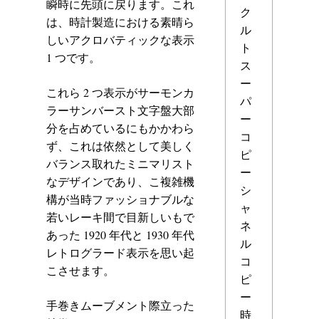
瞬時に先頭に戻ります。これ
ク
は、時計製造における素晴ら
ル
しいアクロバティックな表示
ト
1 つです。
ス
ー
これら 2 つ表示がサーモンカ
パ
ラーサンバースト文字盤大部
ー
分を占めているにもかかわら
コ
ず、これは依然として美しく
ピ
バランス取れたミニマリスト
ー
なデザインであり、こ複雑機
シ
構が当時ファッショナブルな
ャ
若いレーキ間で目新しいもで
ネ
あった 1920 年代と 1930 年代
ル
レトログラード表示を思い起
コ
こさせます。
ピ
ー
手巻きムーブメント際立った
時