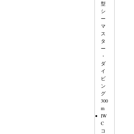
型
シ
ー
マ
ス
タ
ー
・
ダ
イ
ビ
ン
グ
300
m
IW
C
コ