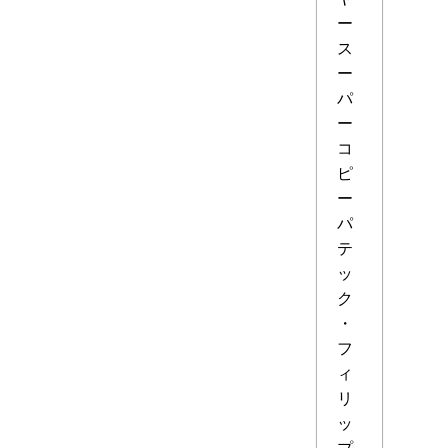
ー
ス
ー
パ
ー
コ
ピ
ー
パ
テ
ッ
ク
・
フ
ィ
リ
ッ
プ