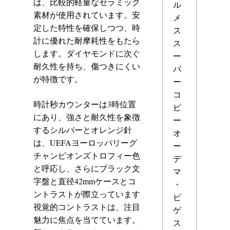
は、比較的軽量なセラミック
ル
素材が使用されています。安
メ
定した特性を確保しつつ、時
ス
計に優れた耐摩耗性をもたら
ス
します。ダイヤモンドに次ぐ
ー
耐久性を持ち、傷つきにくい
パ
が特徴です。
ー
コ
時計秒カウンターは3時位置
ピ
にあり、強さと耐久性を象徴
ー
するシルバーとオレンジ針
オ
は、UEFAヨーロッパリーグ
ー
チャンピオンズトロフィー色
デ
と呼応し、さらにブラック文
マ
字盤と直径42mmケースとコ
・
ントラストが際立っています
ピ
視覚的コントラストは、注目
ゲ
魅力に焦点を当てています。
ス