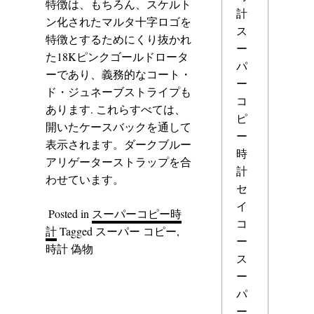
特徴は、もちろん、スケルト
計
ン化されたマルタ十字ロゴを
ス
特徴とするためにくり抜かれ
ー
た18Kピンクゴールドロータ
パ
ーであり、義務的なコート・
ー
ド・ジュネーブストライプも
コ
あります. これらすべては、
ピ
開いたケースバックを通して
ー
表示されます。ダークブルー
時
アリゲーターストラップを合
計
わせています。
セ
イ
Posted in
スーパーコピー時
コ
計
Tagged
スーパー コピー
,
ー
時計 偽物
ス
ー
パ
ー