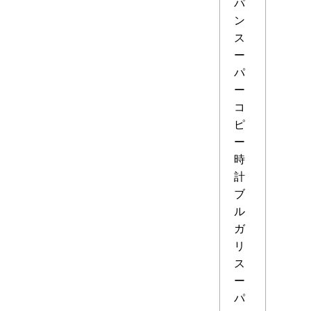
パ
ン
ス
ー
パ
ー
コ
ピ
ー
時
計
ブ
ル
ガ
リ
ス
ー
パ