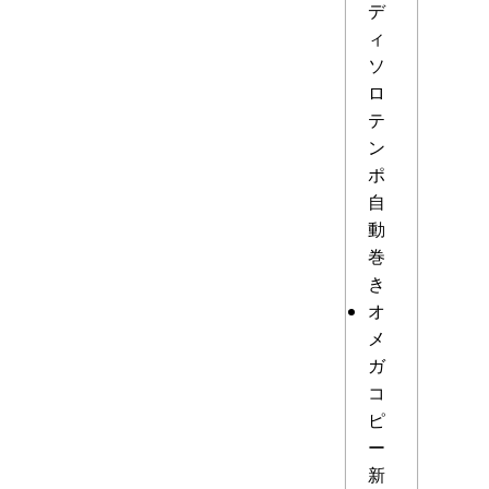
デ
ィ
ソ
ロ
テ
ン
ポ
自
動
巻
き
オ
メ
ガ
コ
ピ
ー
新