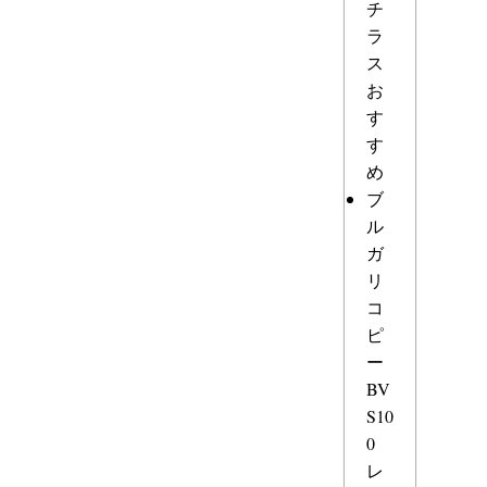
チ
ラ
ス
お
す
す
め
ブ
ル
ガ
リ
コ
ピ
ー
BV
S10
0
レ