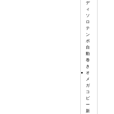
デ
ィ
ソ
ロ
テ
ン
ポ
自
動
巻
き
オ
メ
ガ
コ
ピ
ー
新