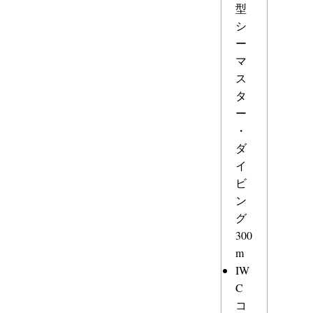
型
シ
ー
マ
ス
タ
ー
・
ダ
イ
ビ
ン
グ
300
m
IW
C
コ