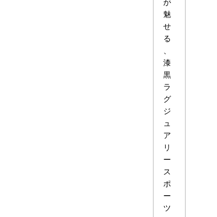
が
魅
せ
る
、
漆
黒
ラ
グ
ジ
ュ
ア
リ
ー
ス
ポ
ー
ツ