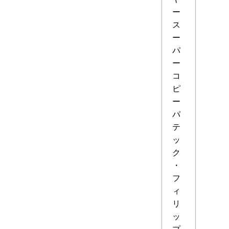
ー
ス
ー
パ
ー
コ
ピ
ー
パ
テ
ッ
ク
・
フ
ィ
リ
ッ
プ