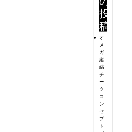
の
投
稿
オ
メ
ガ
縦
縞
チ
ー
ク
コ
ン
セ
プ
ト