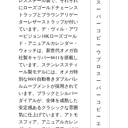
レススチール製で、それぞれ
ス
にローズゴールドチェーンス
ー
トラップとブラウンアリゲー
パ
ターレザーストラップが付い
ー
ています。デ・ヴィル・アワ
コ
ービジョン18Kローズゴール
ピ
ド・アニュアルカレンダー・
ー
ウォッチは、新世代オメガ自
ウ
社製キャリバー8611を搭載し
ブ
ています。ステンレススティ
ロ
ール製モデルには、オメガ特
ス
別な8601自動巻きダブルバレ
ー
ルムーブメントが採用されて
パ
います。ブラックとシルバー
ー
ダイアルが、全体を成熟した
コ
安定感あるクラシックな雰囲
ピ
気に仕上げています。アトモ
ー
スフィア、アニュアルカレン
エ