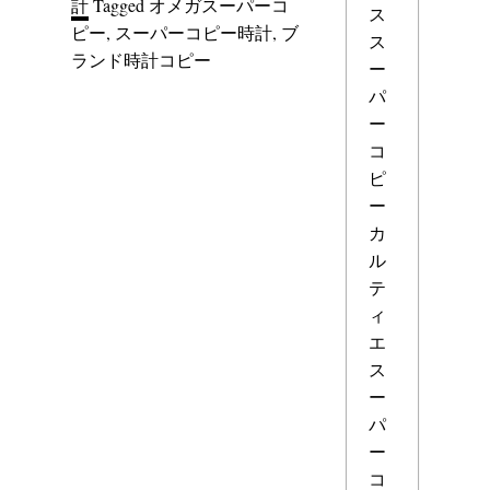
計
Tagged
オメガスーパーコ
ス
ピー
,
スーパーコピー時計
,
ブ
ス
ランド時計コピー
ー
パ
ー
コ
ピ
ー
カ
ル
テ
ィ
エ
ス
ー
パ
ー
コ