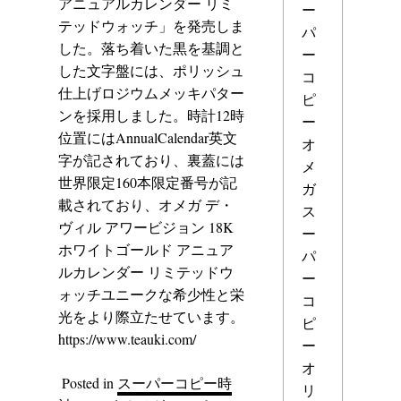
アニュアルカレンダー リミ
ー
テッドウォッチ」を発売しま
パ
した。落ち着いた黒を基調と
ー
した文字盤には、ポリッシュ
コ
仕上げロジウムメッキパター
ピ
ンを採用しました。時計12時
ー
位置にはAnnualCalendar英文
オ
字が記されており、裏蓋には
メ
世界限定160本限定番号が記
ガ
載されており、オメガ デ・
ス
ヴィル アワービジョン 18K
ー
ホワイトゴールド アニュア
パ
ルカレンダー リミテッドウ
ー
ォッチユニークな希少性と栄
コ
光をより際立たせています。
ピ
https://www.teauki.com/
ー
オ
Posted in
スーパーコピー時
リ