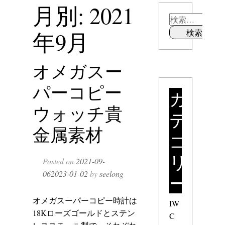
月別: 2021
年9月
オメガスー
パーコピー
カ
ウォッチ貴
テ
金属素材
ゴ
リ
Posted on
2021-09-
06
2023-01-02
by
seelong
ー
オメガスーパーコピー時計
は
IW
18Kローズゴールドとステン
C