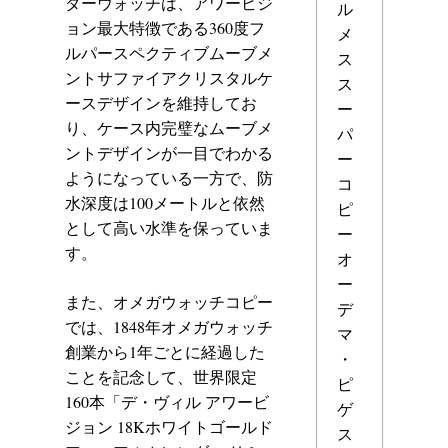
ダーウォッチは、アワービジ
ル
ョン最大特徴である360度フ
メ
ルパースペクティブムーブメ
ス
ントサファイアクリスタルケ
ス
ースデザインを維持してお
ー
り、ケース内完璧なムーブメ
パ
ントデザインが一目でわかる
ー
ようになっている一方で、防
コ
水深度は100メートルと依然
ピ
として高い水準を保っていま
ー
す。
オ
ー
また、オメガウォッチコピー
デ
では、1848年オメガウォッチ
マ
創業から1年ごとに経過した
・
ことを記念して、世界限定
ピ
160本「デ・ヴィル アワービ
ゲ
ジョン 18Kホワイトゴールド
ス