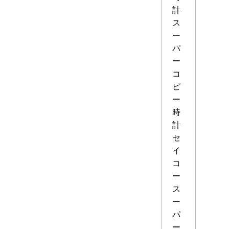
計
ス
ー
パ
ー
コ
ピ
ー
時
計
セ
イ
コ
ー
ス
ー
パ
ー