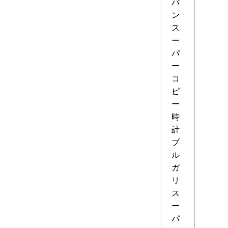
パ
ン
ス
ー
パ
ー
コ
ピ
ー
時
計
ブ
ル
ガ
リ
ス
ー
パ