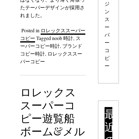
ジ
たテーパーデザインが採用さ
ン
れました。
ス
ー
Posted in
ロレックススーパー
パ
コピー
Tagged
noob 時計
,
ス
ー
ーパーコピー時計
,
ブランド
コ
コピー時計
,
ロレックススー
ピ
パーコピー
ー
ロレックス
スーパーコ
最
ピー遊覧船
近
ボーム&メル