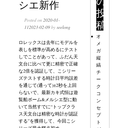
の
シエ新作
投
Posted on
2020-01-
稿
11
2023-02-09
by
seelong
オ
ロレックスは去年にモデルを
メ
表しを標準が高めるにテスト
ガ
しでことがあって、ふだん天
縦
文台に比べて更に精密で正確
縞
な2倍を認証して、こシリー
チ
ズテストする時計日平均誤差
ー
を通じて(通って)±2秒を上回
ク
らないで、最新カキ式恒は遊
コ
覧船ボーム&メルシエ型に動
ン
いて当然すでに“トップクラ
セ
ス天文台は精密な時計が認証
プ
する”を獲得して、今回こシ
ト
リーズ最大輝点初め