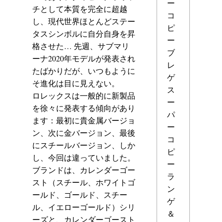
ー
チとして本質を完全に超越
コ
し、現代世界ほとんどステー
ピ
タスシンボルに自分自身を昇
ー
格させた… 先週、サブマリ
ブ
ーナ2020年モデルが発表され
レ
たばかりだが、いつもように
ゲ
そ進化は目に見えない。
ス
ロレックスは一般的に新製品
ー
を徐々に発表する傾向があり
パ
ます：最初に貴金属バージョ
ー
ン、次に金バージョン、最後
コ
にスチールバージョン、しか
ピ
し、今回は違っていました。
ー
ブランドは、カレンダーゴー
ラ
スト（スチール、ホワイトゴ
ン
ールド、ゴールド、スチー
ゲ
ル、イエローゴールド）シリ
＆
ーズと、カレンダーゴースト