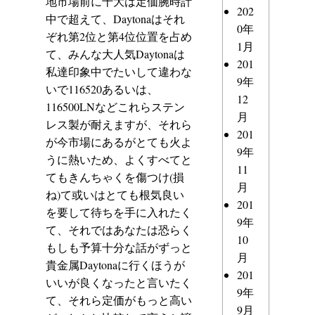
地市場前に十大は定価腕時計
202
中で超えて、Daytonaはそれ
0年
ぞれ第2位と第4位位置を占め
1月
て、みんな大人気Daytonaは
201
私達印象中でたいして違わな
9年
いで116520あるいは、
12
116500LNなどこれらステン
月
レス製が耐えますが、それら
201
が今市場にあるがとても火よ
9年
うに熱いため、よくすべてと
11
てもきんちゃくを傷つけ(損
月
ね)て或いはとても根気良い
201
を要して待ちを手に入れたく
9年
て、それではあなたは恐らく
10
もしも予算十分な話がずっと
月
貴金属Daytonaに行くほうが
201
いいが良くなったと言いたく
9年
て、それら定価がもっと高い
9月