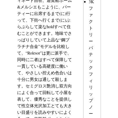
ィネート自在、遊覧船ボーム
3K
&メルシエもこように、パー
フ
ティーに出席するまで(に)行
ァ
って、下街へ行くまで(に)ぶ
ク
らぶらして楽なholdすべて住
ト
むことができます。地味でさ
リ
っぱりしていて上品な“鋼プ
ー
ラチナ合金”モデルを比較し
パ
て、“Rolesor”は更に派手で、
テ
同時に二者はすべて保障して
ッ
一貫している高硬度に働い
ク
て、やさしい控えめ色合いは
フ
十分に男女は通して殺しま
ィ
す。セミグロス艶消し双方向
リ
によく合って回転して小屋を
ッ
表して、優秀なことを提供し
プ
て性立体光沢加工とても大き
ノ
い目盛りを読みやすいによく
ー