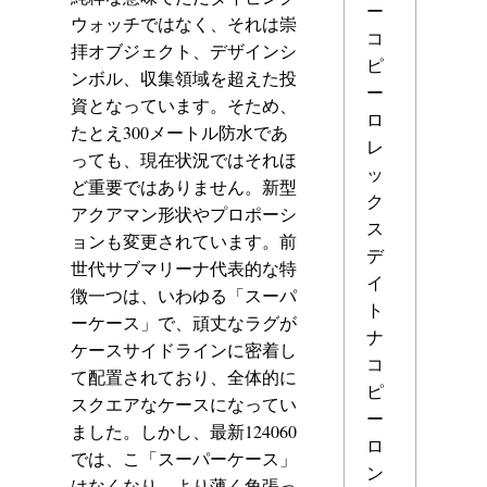
ー
ウォッチではなく、それは崇
コ
拝オブジェクト、デザインシ
ピ
ンボル、収集領域を超えた投
ー
資となっています。そため、
ロ
たとえ300メートル防水であ
レ
っても、現在状況ではそれほ
ッ
ど重要ではありません。新型
ク
アクアマン形状やプロポーシ
ス
ョンも変更されています。前
デ
世代サブマリーナ代表的な特
イ
徴一つは、いわゆる「スーパ
ト
ーケース」で、頑丈なラグが
ナ
ケースサイドラインに密着し
コ
て配置されており、全体的に
ピ
スクエアなケースになってい
ー
ました。しかし、最新124060
ロ
では、こ「スーパーケース」
ン
はなくなり、より薄く角張っ