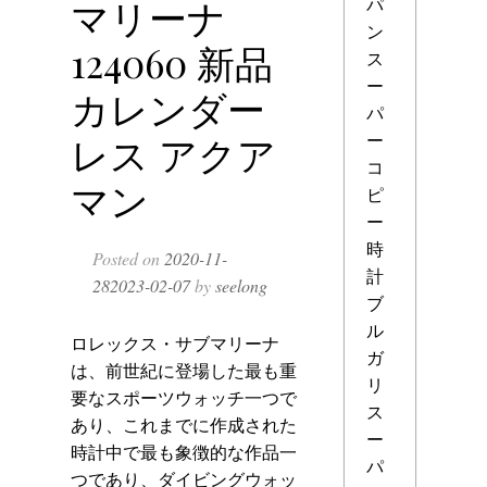
マリーナ
パ
ン
124060 新品
ス
ー
カレンダー
パ
ー
レス アクア
コ
マン
ピ
ー
時
Posted on
2020-11-
計
28
2023-02-07
by
seelong
ブ
ル
ロレックス・サブマリーナ
ガ
は、前世紀に登場した最も重
リ
要なスポーツウォッチ一つで
ス
あり、これまでに作成された
ー
時計中で最も象徴的な作品一
パ
つであり、ダイビングウォッ