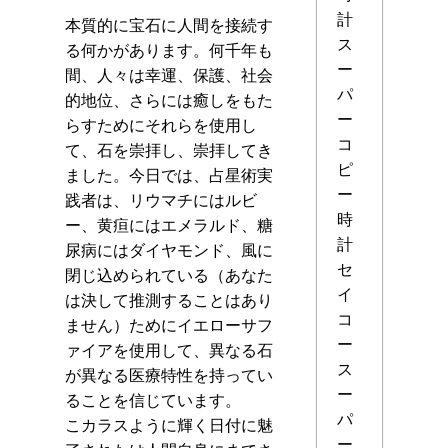
計
本質的に宝石に人間を接続す
ス
る何かがあります。何千年も
ー
間、人々は幸運、保護、社会
パ
的地位、さらには癒しをもた
ー
らすためにそれらを使用し
コ
て、石を崇拝し、崇拝してき
ピ
ました。今日では、占星術実
ー
践者は、リウマチにはルビ
時
ー、黄疸にはエメラルド、糖
計
尿病にはダイヤモンド、風に
セ
閉じ込められている（あなた
イ
は決して推測することはあり
コ
ません）ためにイエローサフ
ー
ァイアを使用して、異なる石
ス
が異なる医療特性を持ってい
ー
ることを信じています。
パ
こカラスように輝く日付に魅
ー