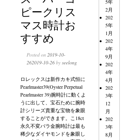
5年
ピークリス
2月
202
マス時計お
5年
1月
すすめ
202
4年
Posted on
2019-10-
9月
26
2019-10-26
by
seelong
202
4年
ロレックスは新作カキ式恒に
4月
Pearlmaster39(Oyster Perpetual
202
Pearlmaster 39)腕時計に動くよ
3年
うに出して、宝石ために腕時
12
計シリーズ貴重な宝物を象眼
月
することができます。こ18ct
202
永久不変バラ金腕時計は最も
3年
稀少なダイヤモンドを象眼し
8月