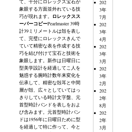
て、十分にロレックス宝石が
202
象眼する方面並外れている技
3年
ロレックスス
巧が現れます。
7月
ーパーコピー
Pearlmaster 39時
202
計39ミリメートルは殻を表し
3年
て、完璧にロレックスきんで
4月
ていて精密な表を作成する技
202
巧を結び付けて宝石と技術を
3年
象眼します。新作は日曜日に
3月
型美学設計を経過してこ人を
202
魅惑する腕時計数年来変化を
3年
伝承して、精密な殻耳と中間
2月
層が殻、広々としていてはっ
202
きりしている時計文字盤、元
2年
首型時計バンドを表しをおよ
8月
び含みます。元首型時計バン
202
ドは1956年に日曜日ために型
2年
を経過して特に作って、今と
3月