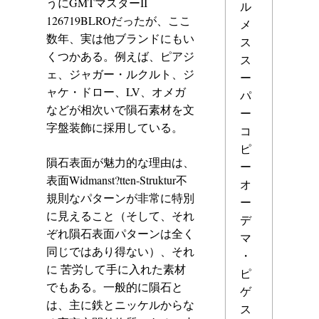
うにGMTマスターII
ル
126719BLROだったが、ここ
メ
数年、実は他ブランドにもい
ス
くつかある。例えば、ピアジ
ス
ェ、ジャガー・ルクルト、ジ
ー
ャケ・ドロー、LV、オメガ
パ
などが相次いで隕石素材を文
ー
字盤装飾に採用している。
コ
ピ
隕石表面が魅力的な理由は、
ー
表面Widmanst?tten-Struktur不
オ
規則なパターンが非常に特別
ー
に見えること（そして、それ
デ
ぞれ隕石表面パターンは全く
マ
同じではあり得ない）、それ
・
に 苦労して手に入れた素材
ピ
でもある。一般的に隕石と
ゲ
は、主に鉄とニッケルからな
ス