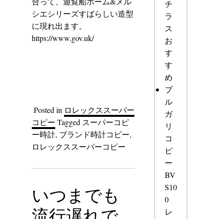
合って、遊覧船ボーム&メル
チ
シエシリーズすばらしい造型
ラ
に現れ出ます。
ス
https://www.gov.uk/
お
す
す
め
ブ
ル
Posted in
ロレックススーパー
ガ
コピー
Tagged
スーパーコピ
リ
ー時計
,
ブランド時計コピー
,
コ
ロレックススーパーコピー
ピ
ー
BV
S10
いつまでも
0
流行遅れで
レ