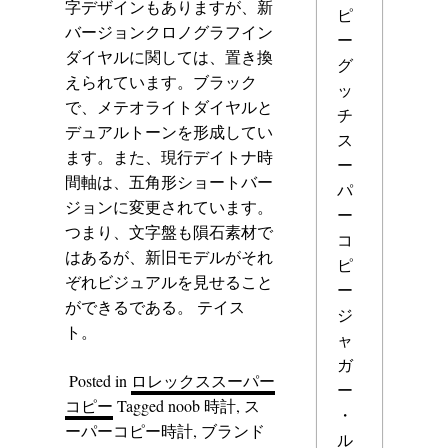
字デザインもありますが、新
ピ
バージョンクロノグラフイン
ー
ダイヤルに関しては、置き換
グ
えられています。ブラック
ッ
で、メテオライトダイヤルと
チ
デュアルトーンを形成してい
ス
ます。また、現行デイトナ時
ー
間軸は、五角形ショートバー
パ
ジョンに変更されています。
ー
つまり、文字盤も隕石素材で
コ
はあるが、新旧モデルがそれ
ピ
ぞれビジュアルを見せること
ー
ができるである。 テイス
ジ
ト。
ャ
ガ
Posted in
ロレックススーパー
ー
コピー
Tagged
noob 時計
,
ス
・
ーパーコピー時計
,
ブランド
ル