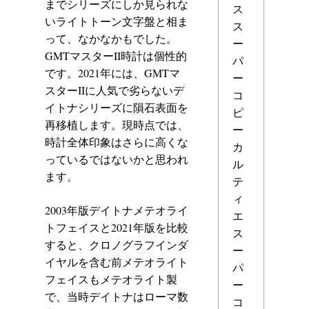
までシリーズにしか見られな
ス
いライトトーン文字盤と相ま
ス
って、なかなかもでした。
ー
GMTマスターII時計は個性的
パ
です。2021年には、GMTマ
ー
スターIIに人気で劣らないデ
コ
イトナシリーズに隕石表面を
ピ
再移植します。現時点では、
ー
時計全体印象はさらに高くな
カ
っているではないかと思われ
ル
ます。
テ
ィ
2003年版デイトナメテオライ
エ
トフェイスと2021年版を比較
ス
すると、クロノグラフインダ
ー
イヤルを含む前メテオライト
パ
フェイスもメテオライト製
ー
で、当時デイトナはローマ数
コ