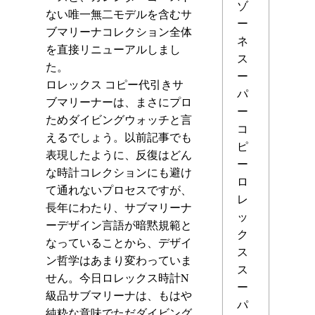
ゾ
ない唯一無二モデルを含むサ
ー
ブマリーナコレクション全体
ネ
を直接リニューアルしまし
ス
た。
ー
ロレックス コピー代引き
サ
パ
ブマリーナーは、まさにプロ
ー
ためダイビングウォッチと言
コ
えるでしょう。以前記事でも
ピ
表現したように、反復はどん
ー
な時計コレクションにも避け
ロ
て通れないプロセスですが、
レ
長年にわたり、サブマリーナ
ッ
ーデザイン言語が暗黙規範と
ク
なっていることから、デザイ
ス
ン哲学はあまり変わっていま
ス
せん。今日ロレックス時計N
ー
級品サブマリーナは、もはや
パ
純粋な意味でただダイビング