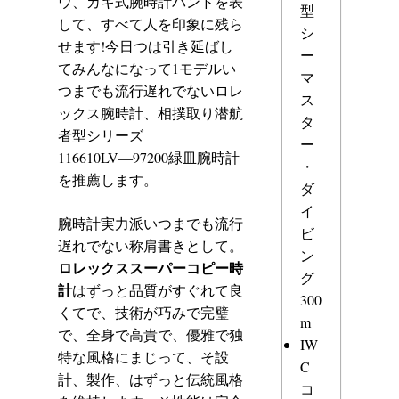
ウ、カキ式腕時計バンドを表
型
して、すべて人を印象に残ら
シ
せます!今日つは引き延ばし
ー
てみんなになって1モデルい
マ
つまでも流行遅れでないロレ
ス
ックス腕時計、相撲取り潜航
タ
者型シリーズ
ー
116610LV―97200緑皿腕時計
・
を推薦します。
ダ
イ
腕時計実力派いつまでも流行
ビ
遅れでない称肩書きとして。
ン
ロレックススーパーコピー時
グ
計
はずっと品質がすぐれて良
300
くてで、技術が巧みで完璧
m
で、全身で高貴で、優雅で独
IW
特な風格にまじって、そ設
C
計、製作、はずっと伝統風格
コ