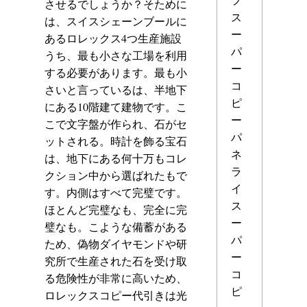
させるでしょうか？そために
ス
は、スイスシェーンブールに
ー
あるロレックス4つ生産施設
パ
うち、最も小さな工場を利用
ー
する必要があります。最も小
コ
さいと言っているは、半地下
ピ
にある10階建て建物です。こ
ー
こで文字盤が作られ、石がセ
パ
ットされる。時計を飾る宝石
ネ
は、地下にある何十万もコレ
ラ
クション中から選ばれたもで
イ
す。内側はすべて完璧です。
ス
ほとんど完璧なも、完全に完
ー
璧なも。こような備蓄がある
パ
ため、偽物ダイヤモンドや研
ー
究所で生産された石を受け取
コ
る危険性が非常に高いため、
ピ
ロレックスコピー代引き
は光