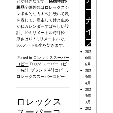
偽物時計N
とが好きなです。
ー
級品
全体外観はロレックスシ
ンボル的なカキ式に続いて殻
カ
を表して、疾走して針と虫め
がねカレンダーすばらしい設
イ
計、40ミリメートル時計径、
ブ
厚さは12.5ミリメートルで、
300メートル水を防ぎます。
202
Posted in
ロレックススーパー
6年
コピー
Tagged
スーパーコピ
6月
ー時計
,
ブランド時計コピー
,
202
ロレックススーパーコピー
5年
4月
202
5年
ロレックス
3月
202
スーパーコ