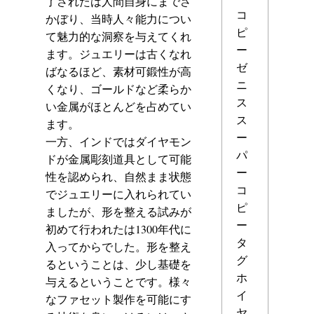
了されたは人間自身にまでさ
コ
かぼり、当時人々能力につい
ピ
て魅力的な洞察を与えてくれ
ー
ます。ジュエリーは古くなれ
ゼ
ばなるほど、素材可鍛性が高
ニ
くなり、ゴールドなど柔らか
ス
い金属がほとんどを占めてい
ス
ます。
ー
一方、インドではダイヤモン
パ
ドが金属彫刻道具として可能
ー
性を認められ、自然まま状態
コ
でジュエリーに入れられてい
ピ
ましたが、形を整える試みが
ー
初めて行われたは1300年代に
タ
入ってからでした。形を整え
グ
るということは、少し基礎を
ホ
与えるということです。様々
イ
なファセット製作を可能にす
ヤ