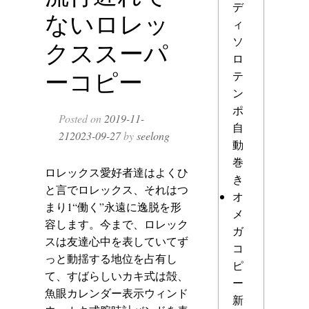
デ
ないロレッ
ィ
ソ
クススーパ
ロ
ーコピー
テ
ン
ポ
Posted on
2019-11-
自
21
2023-09-27
by
seelong
動
巻
ロレックス愛好者達はよくひ
き
と言でロレックス、それはつ
オ
まり1“働く”永遠に逸脱を形
メ
容します。今まで、ロレック
ガ
スは友達心中を表していてず
コ
っと動揺する地位を占有し
ピ
て、すばらしいカキ式は殻、
ー
魚眼カレンダー表示ウィンド
新