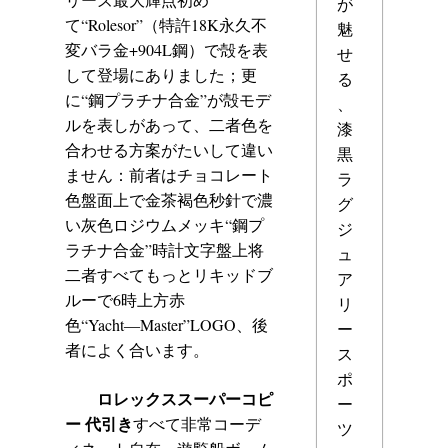
が
て“Rolesor”（特許18K永久不
魅
変バラ金+904L鋼）で殻を表
せ
して登場にありました；更
る
に“鋼プラチナ合金”が殻モデ
、
ルを表しがあって、二者色を
漆
合わせる方案がたいして違い
黒
ません：前者はチョコレート
ラ
色盤面上で金茶褐色秒針で濃
グ
い灰色ロジウムメッキ“鋼プ
ジ
ラチナ合金”時計文字盤上将
ュ
二者すべてもっとリキッドブ
ア
ルーで6時上方赤
リ
色“Yacht―Master”LOGO、後
ー
者によく合います。
ス
ポ
ロレックススーパーコピ
ー
ー 代引き
すべて非常コーデ
ツ