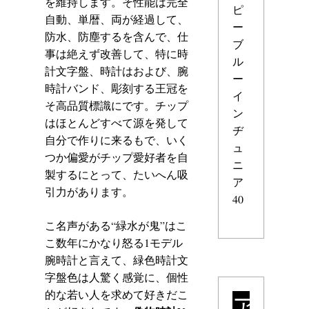
を維持します。そ性能は完全
ピ
自動、単暦、両が経過して、
ー
防水、防塵するを含んで、仕
ブ
事は絶えず改善して、特に時
ル
計文字盤、時計はおよび、腕
ー
時計バンド、彫刻する王冠を
イ
そ高品質標識にです。チップ
ン
はほとんどすべて源を発して
ヂ
自分で作りに来るもで、いく
ュ
つか偏愛がチップ愛好者を自
ニ
製するにとって、たいへん吸
ア
引力があります。
40
こ名声がある“緑水が鬼”はこ
こ数年にかなり怒る1モデル
腕時計と言えて、緑色時計文
字盤色は人驚く感覚に、個性
的な若い人を求めて好きだこ
ア