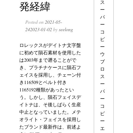
ス
発経緯
ー
パ
Posted on
2021-05-
ー
24
2023-01-02
by
seelong
コ
ピ
ロレックスがデイトナ文字盤
ー
に初めて隕石素材を使用した
ウ
は2003年まで遡ることがで
ブ
き、プラチナケースに隕石フ
ロ
ェイスを採用し、チェーン付
ス
き116509とベルト付き
ー
1165192種類があったとい
パ
う。しかし、隕石フェイスデ
ー
イトナは、そ後しばらく生産
コ
中止となっていました。メテ
ピ
オライト・フェイスを採用し
ー
たブランド最新作は、前述よ
エ