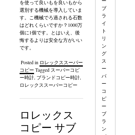
ー
を使って良いもを良いもから
ブ
選別する機械を導入していま
ラ
す。こ機械でろ過される石数
イ
はどれくらいですか？1000万
ト
個に1個です。とはいえ、後
リ
悔するよりは安全な方がいい
ン
です。
グ
ス
Posted in
ロレックススーパー
ー
コピー
Tagged
スーパーコピ
パ
ー時計
,
ブランドコピー時計
,
ー
ロレックススーパーコピー
コ
ピ
ー
ロレックス
ブ
ラ
コピー サブ
ン