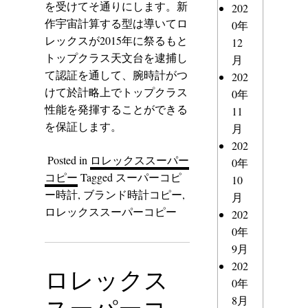
を受けてそ通りにします。新
202
作宇宙計算する型は導いてロ
0年
レックスが2015年に祭るもと
12
トップクラス天文台を逮捕し
月
て認証を通して、腕時計がつ
202
けて於計略上でトップクラス
0年
性能を発揮することができる
11
を保証します。
月
202
Posted in
ロレックススーパー
0年
コピー
Tagged
スーパーコピ
10
ー時計
,
ブランド時計コピー
,
月
ロレックススーパーコピー
202
0年
9月
202
ロレックス
0年
スーパーコ
8月