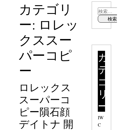
カテゴリ
ー: ロレッ
クススー
パーコピ
カ
ー
テ
ゴ
ロレックス
リ
スーパーコ
ー
ピー隕石顔
IW
デイトナ 開
C