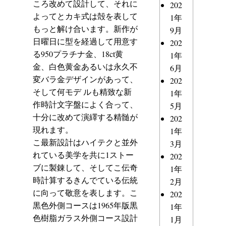
ころ改めて設計して、それに
202
よってとカキ式は殻を表して
1年
もっと解け合います。新作が
9月
日曜日に型を経過して用意す
202
る950プラチナ金、18ct黄
1年
金、白色黄金あるいは永久不
6月
変バラ金デザインがあって、
202
そして何モデ ルも精致な新
1年
作時計文字盤によく合って、
5月
十分に改めて演繹する精髄が
202
現れます。
1年
こ最新設計はハイテクと並外
3月
れている美学を共に1ストー
202
ブに製錬して、そしてこ伝奇
1年
時計算するきんでている伝統
2月
に向って敬意を表します。こ
202
黒色外側コースは1965年版黒
1年
色樹脂ガラス外側コース設計
1月