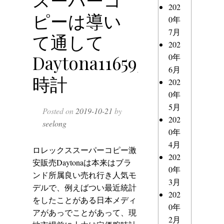
202
ピーは導い
0年
7月
て通して
202
Daytona116595RBOW
0年
6月
時計
202
0年
5月
Posted on
2019-10-21
by
202
seelong
0年
4月
ロレックススーパーコピー激
202
安販売
Daytonaは本来はブラ
0年
ンド所属良い売れ行き人気モ
3月
デルで、例えばつい最近統計
202
をしたことがある日本メディ
0年
アがあっでことがあって、現
2月