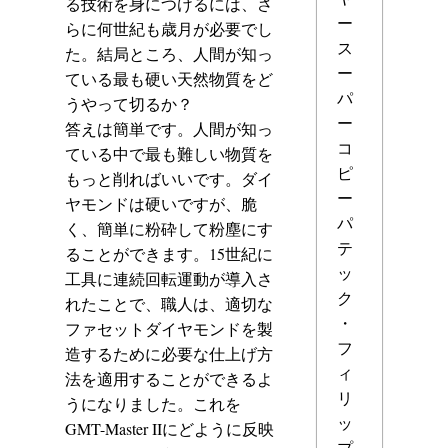
る技術を身につけるには、さ
ー
らに何世紀も歳月が必要でし
ス
た。結局ところ、人間が知っ
ー
ている最も硬い天然物質をど
パ
うやって切るか？
ー
答えは簡単です。人間が知っ
コ
ている中で最も難しい物質を
ピ
もっと削ればいいです。ダイ
ー
ヤモンドは硬いですが、脆
パ
く、簡単に粉砕して粉塵にす
テ
ることができます。15世紀に
ッ
工具に連続回転運動が導入さ
ク
れたことで、職人は、適切な
・
ファセットダイヤモンドを製
フ
造するために必要な仕上げ方
ィ
法を適用することができるよ
リ
うになりました。これを
ッ
GMT-Master IIにどように反映
プ