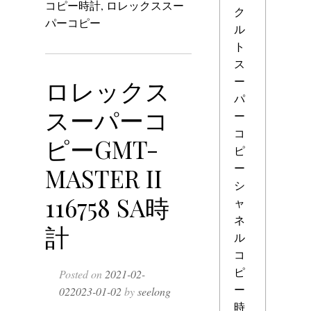
コピー時計
,
ロレックススー
ク
パーコピー
ル
ト
ス
ー
ロレックス
パ
スーパーコ
ー
コ
ピーGMT-
ピ
ー
MASTER II
シ
116758 SA時
ャ
ネ
計
ル
コ
ピ
Posted on
2021-02-
ー
02
2023-01-02
by
seelong
時