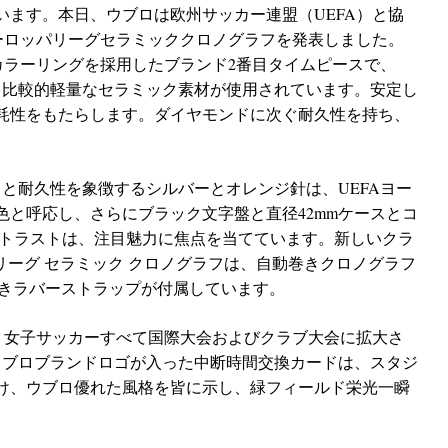
います。本日、ウブロは欧州サッカー連盟（UEFA）と協
ヨーロッパリーグセラミッククロノグラフを発表しました。
カラーリングを採用したブランド2番目タイムピースで、
は、比較的軽量なセラミック素材が使用されています。安定し
耗性をもたらします。ダイヤモンドに次ぐ耐久性を持ち、
と耐久性を象徴するシルバーとオレンジ針は、UEFAヨー
色と呼応し、さらにブラック文字盤と直径42mmケースとコ
ントラストは、注目魅力に焦点を当てています。新しいクラ
パリーグ セラミック クロノグラフは、自動巻きクロノグラフ
地付きラバーストラップが付属しています。
子・女子サッカーすべて国際大会およびクラブ大会に拡大さ
ウブロブランドロゴが入った中断時間交換カードは、スタジ
け、ウブロ優れた風格を皆に示し、緑フィールド栄光一瞬