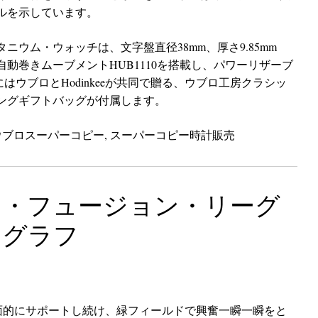
ルを示しています。
ウム・ウォッチは、文字盤直径38mm、厚さ9.85mm
動巻きムーブメントHUB1110を搭載し、パワーリザーブ
はウブロとHodinkeeが共同で贈る、ウブロ工房クラシッ
ングギフトバッグが付属します。
ウブロスーパーコピー
,
スーパーコピー時計販売
ク・フュージョン・リーグ
ノグラフ
全面的にサポートし続け、緑フィールドで興奮一瞬一瞬をと