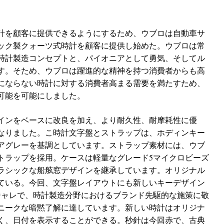
計を顧客に提供できるようにするため、ウブロは自動車サ
ック製クォーツ式時計を顧客に提供し始めた。ウブロは常
時計製造コンセプトと、パイオニアとして勇気、そしてル
す。そため、ウブロは躍進的な精神を持つ消費者からも高
にならない時計に対する消費者高まる需要を満たすため、
可能を可能にしました。
インをベースに改良を加え、より耐久性、耐摩耗性に優
なりました。こ時計文字盤とストラップは、ホディンキー
アグレーを基調としています。ストラップ素材には、ウブ
トラップを採用。ケースは軽量なグレード5マイクロビーズ
ラシックな船舷窓デザインを継承しています。オリジナル
ている。今回、文字盤レイアウトにも新しいキーデザイン
ジャレで、時計製造分野におけるブランド先駆的な施策に敬
ニークな暗黙了解に達しています。新しい時計はオリジナ
く、日付を表示することができる。秒針は今回赤で、古典