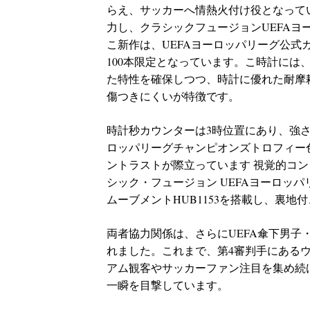
らえ、サッカーへ情熱火付け役となって
力し、クラシックフュージョンUEFA
こ新作は、UEFAヨーロッパリーグ公式
100本限定となっています。こ時計に
た特性を確保しつつ、時計に優れた耐摩
傷つきにくいが特徴です。
時計秒カウンターは3時位置にあり、強さ
ロッパリーグチャンピオンズトロフィー
ントラストが際立っています 視覚的コ
シック・フュージョン UEFAヨーロッ
ムーブメントHUB1153を搭載し、裏
両者協力関係は、さらにUEFA傘下男
れました。これまで、第4審判手にある
アム観客やサッカーファン注目を集め続
一瞬を目撃しています。