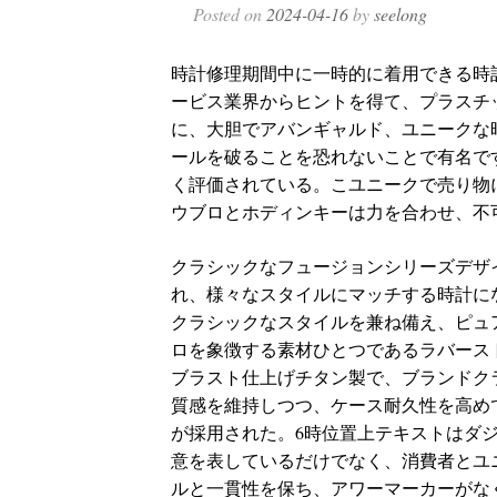
Posted on
2024-04-16
by
seelong
時計修理期間中に一時的に着用できる時
ービス業界からヒントを得て、プラスチ
に、大胆でアバンギャルド、ユニークな
ールを破ることを恐れないことで有名で
く評価されている。こユニークで売り物
ウブロとホディンキーは力を合わせ、不
クラシックなフュージョンシリーズデザ
れ、様々なスタイルにマッチする時計に
クラシックなスタイルを兼ね備え、ピュ
ロを象徴する素材ひとつであるラバース
ブラスト仕上げチタン製で、ブランドク
質感を維持しつつ、ケース耐久性を高め
が採用された。6時位置上テキストはダ
意を表しているだけでなく、消費者とユ
ルと一貫性を保ち、アワーマーカーがな