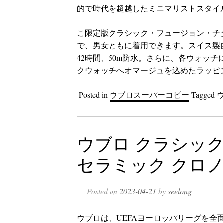
的で時代を超越したミニマリストスタイ
こ限定版クラシック・フュージョン・チタニ
で、男女ともに着用できます。スイス製自
42時間、50m防水。さらに、各ウォッチに
クウォッチへオマージュを込めたラッピ
Posted in
ウブロスーパーコピー
Tagged
ウブロ クラシッ
セラミック クロ
Posted on
2023-04-21
by
seelong
ウブロは、UEFAヨーロッパリーグを