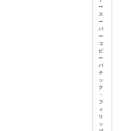
ー
ス
ー
パ
ー
コ
ピ
ー
パ
テ
ッ
ク
・
フ
ィ
リ
ッ
プ