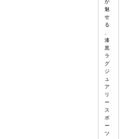
が
魅
せ
る
、
漆
黒
ラ
グ
ジ
ュ
ア
リ
ー
ス
ポ
ー
ツ