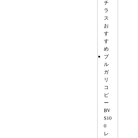
チ
ラ
ス
お
す
す
め
ブ
ル
ガ
リ
コ
ピ
ー
BV
S10
0
レ