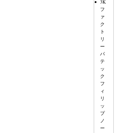
3K
フ
ァ
ク
ト
リ
ー
パ
テ
ッ
ク
フ
ィ
リ
ッ
プ
ノ
ー