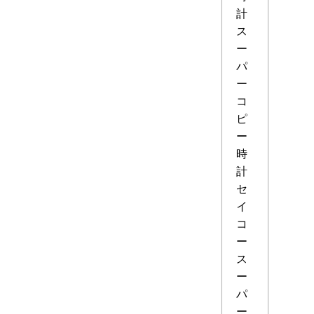
計
ス
ー
パ
ー
コ
ピ
ー
時
計
セ
イ
コ
ー
ス
ー
パ
ー