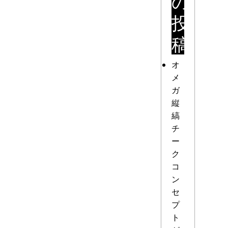
の
投
稿
オ
メ
ガ
縦
縞
チ
ー
ク
コ
ン
セ
プ
ト