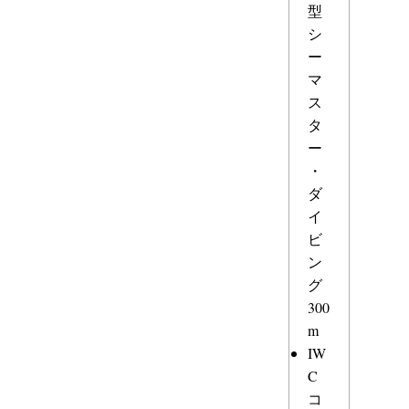
型
シ
ー
マ
ス
タ
ー
・
ダ
イ
ビ
ン
グ
300
m
IW
C
コ