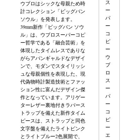
ス
ウブロはシックな母親ため時
ー
計コレクション「ビッグバン
パ
ソウル」を発表します。
ー
39mm新作「ビッグバン ソウ
コ
ル」は、ウブロスーパーコピ
ピ
ー哲学である「融合芸術」を
ー
体現したタイムレスでありな
ウ
がらアバンギャルドなデザイ
ブ
ンで、モダンでスタイリッシ
ロ
ュな母親個性を表現した、現
ス
代偽物時計製造技術とファッ
ー
ション性に富んだデザイン傑
パ
作となっています。アリゲー
ー
ターレザー裏地付きラバース
コ
トラップを備えた新作タイム
ピ
ピースは、ストラップと同色
ー
文字盤を備えたライトピンク
エ
とライトブルー2色展開で、