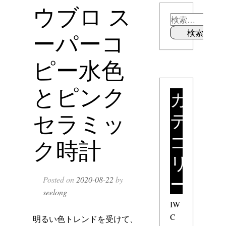
ウブロ ス
ーパーコ
ピー水色
とピンク
カ
テ
セラミッ
ゴ
ク時計
リ
ー
Posted on
2020-08-22
by
seelong
IW
C
明るい色トレンドを受けて、