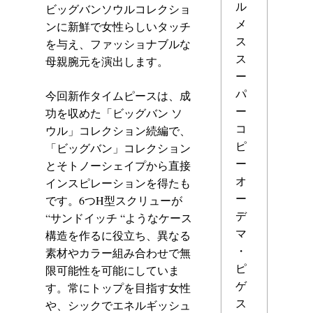
ル
ビッグバンソウルコレクショ
メ
ンに新鮮で女性らしいタッチ
ス
を与え、ファッショナブルな
ス
母親腕元を演出します。
ー
パ
今回新作タイムピースは、成
ー
功を収めた「ビッグバン ソ
コ
ウル」コレクション続編で、
ピ
「ビッグバン」コレクション
ー
とそトノーシェイプから直接
オ
インスピレーションを得たも
ー
です。6つH型スクリューが
デ
“サンドイッチ “ようなケース
マ
構造を作るに役立ち、異なる
・
素材やカラー組み合わせで無
ピ
限可能性を可能にしていま
ゲ
す。常にトップを目指す女性
ス
や、シックでエネルギッシュ