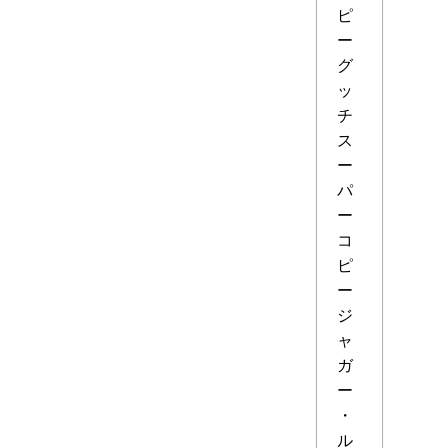
ピ
ー
グ
ッ
チ
ス
ー
パ
ー
コ
ピ
ー
ジ
ャ
ガ
ー
・
ル