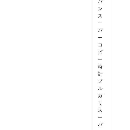
パ
ン
ス
ー
パ
ー
コ
ピ
ー
時
計
ブ
ル
ガ
リ
ス
ー
パ