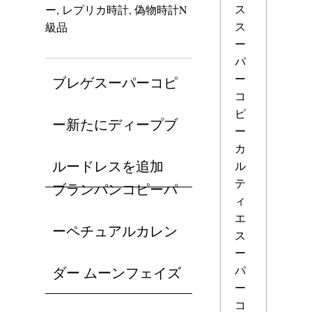
ス
ー
,
レプリカ時計
,
偽物時計N
ス
級品
ー
パ
ー
ブレゲスーパーコピ
コ
ピ
ー新たにディープブ
ー
カ
ルードレスを追加
ル
テ
ブランパンコピーパ
ィ
エ
ーペチュアルカレン
ス
ー
パ
ダー ムーンフェイズ
ー
コ