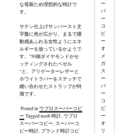
ー
な母親ため理想的な時計で
パ
す。
ー
コ
サテン仕上げサンバースト文
ピ
字盤に色が広がり、まるで躍
ー
動感あふれる女性ようにエネ
オ
ルギーを放っているかようで
メ
す。”50個ダイヤモンドがセ
ガ
ッティングされたベゼル
ス
“と、アリゲーターレザーと
ー
ホワイトラバーをステッチで
パ
縫い合わせたストラップが特
ー
徴です。
コ
ピ
Posted in
ウブロスーパーコピ
ー
ー
Tagged
noob 時計
,
ウブロ
オ
スーパーコピー
,
スーパーコ
リ
ピー時計
,
ブランド時計コピ