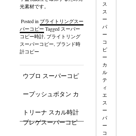
ス
光素材です。
ス
ー
Posted in
ブライトリングスー
パ
パーコピー
Tagged
スーパー
ー
コピー時計
,
ブライトリング
コ
スーパーコピー
,
ブランド時
ピ
計コピー
ー
カ
ル
ウブロ スーパーコピ
テ
ィ
ープッシュボタン カ
エ
ス
ー
トリーナ スカル時計
パ
ブレゲスーパーコピ
ー
コ