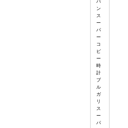
パ
ン
ス
ー
パ
ー
コ
ピ
ー
時
計
ブ
ル
ガ
リ
ス
ー
パ