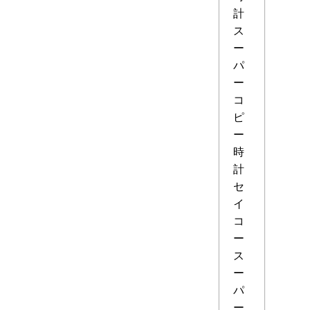
計
ス
ー
パ
ー
コ
ピ
ー
時
計
セ
イ
コ
ー
ス
ー
パ
ー