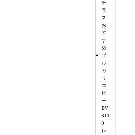
チ
ラ
ス
お
す
す
め
ブ
ル
ガ
リ
コ
ピ
ー
BV
S10
0
レ