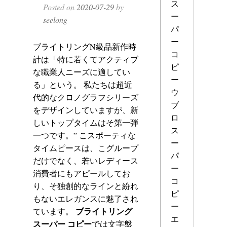
ス
Posted on
2020-07-29
by
ー
seelong
パ
ー
ブライトリングN級品新作時
コ
計は「特に若くてアクティブ
ピ
な職業人ニーズに適してい
ー
る」という。 私たちは超近
ウ
代的なクロノグラフシリーズ
ブ
をデザインしていますが、新
ロ
しいトップタイムはそ第一弾
ス
一つです。” こスポーティな
ー
タイムピースは、こグループ
パ
だけでなく、若いレディース
ー
消費者にもアピールしてお
コ
り、そ独創的なラインと紛れ
ピ
もないエレガンスに魅了され
ー
ブライトリング
ています。
エ
スーパー コピー
では文字盤