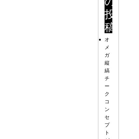
の
投
稿
オ
メ
ガ
縦
縞
チ
ー
ク
コ
ン
セ
プ
ト