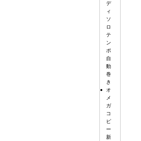
デ
ィ
ソ
ロ
テ
ン
ポ
自
動
巻
き
オ
メ
ガ
コ
ピ
ー
新