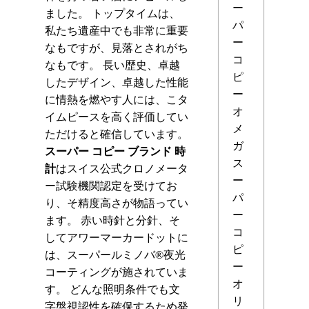
ー
ました。 トップタイムは、
パ
私たち遺産中でも非常に重要
ー
なもですが、見落とされがち
コ
なもです。 長い歴史、卓越
ピ
したデザイン、卓越した性能
ー
に情熱を燃やす人には、こタ
オ
イムピースを高く評価してい
メ
ただけると確信しています。
ガ
スーパー コピー ブランド 時
ス
計
はスイス公式クロノメータ
ー
ー試験機関認定を受けてお
パ
り、そ精度高さが物語ってい
ー
ます。 赤い時針と分針、そ
コ
してアワーマーカードットに
ピ
は、スーパールミノバ®夜光
ー
コーティングが施されていま
オ
す。 どんな照明条件でも文
リ
字盤視認性を確保するため発