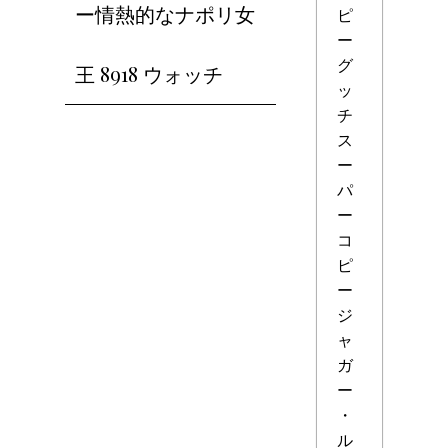
ー情熱的なナポリ女
ピ
ー
グ
王 8918 ウォッチ
ッ
チ
ス
ー
パ
ー
コ
ピ
ー
ジ
ャ
ガ
ー
・
ル