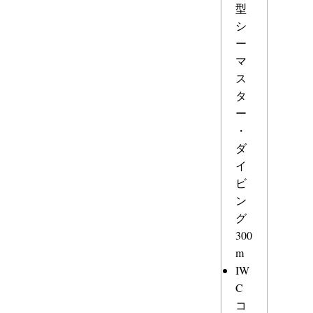
型
シ
ー
マ
ス
タ
ー
・
ダ
イ
ビ
ン
グ
300
m
IW
C
コ