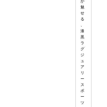
が
魅
せ
る
、
漆
黒
ラ
グ
ジ
ュ
ア
リ
ー
ス
ポ
ー
ツ