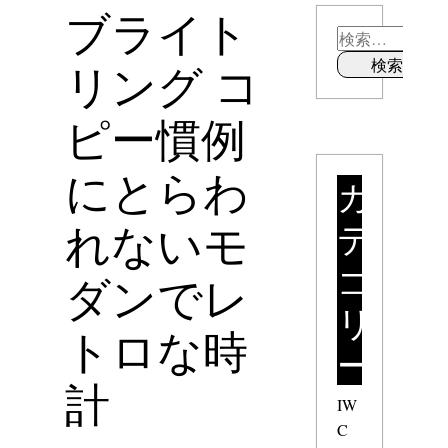
ブライト
リング コ
ピー慣例
にとらわ
カ
テ
れないモ
ゴ
ダンでレ
リ
トロな時
ー
計
IW
C