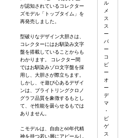
ル
が認知されているコレクター
メ
ズモデル「トップタイム」を
ス
再発売しました。
ス
ー
型破りなデザイン大胆さは、
パ
コレクターにはお馴染み文字
ー
盤を搭載していることからも
コ
わかります。 コレクター間
ピ
ではお馴染みゾロ文字盤を採
ー
用し、大胆さが際立ちます。
オ
しかし、そ遊び心あるデザイ
ー
ンは、ブライトリングクロノ
デ
グラフ品質を象徴するもとし
マ
て、そ性能を曇らせるもでは
・
ありません。
ピ
ゲ
こモデルは、自由と60年代精
ス
神を持つ若い層にアピールし