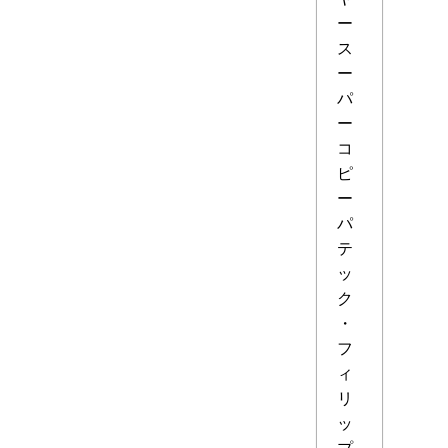
ー
ス
ー
パ
ー
コ
ピ
ー
パ
テ
ッ
ク
・
フ
ィ
リ
ッ
プ