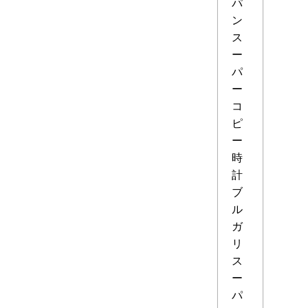
パ
ン
ス
ー
パ
ー
コ
ピ
ー
時
計
ブ
ル
ガ
リ
ス
ー
パ