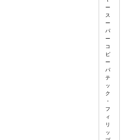
ー
ス
ー
パ
ー
コ
ピ
ー
パ
テ
ッ
ク
・
フ
ィ
リ
ッ
プ