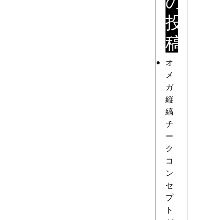
の
投
稿
オ
メ
ガ
縦
縞
チ
ー
ク
コ
ン
セ
プ
ト