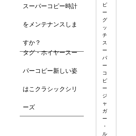
ピ
スーパーコピー時計
ー
グ
をメンテナンスしま
ッ
チ
すか？
ス
ー
タグ・ホイヤースー
パ
ー
パーコピー新しい姿
コ
ピ
はこクラシックシリ
ー
ジ
ャ
ーズ
ガ
ー
・
ル