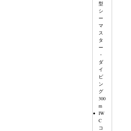
型
シ
ー
マ
ス
タ
ー
・
ダ
イ
ビ
ン
グ
300
m
IW
C
コ