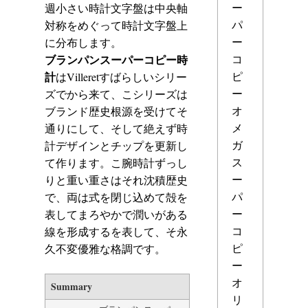
ー
週小さい時計文字盤は中央軸
パ
対称をめぐって時計文字盤上
ー
に分布します。
コ
ブランパンスーパーコピー時
ピ
計
はVilleretすばらしいシリー
ー
ズでから来て、こシリーズは
オ
ブランド歴史根源を受けてそ
メ
通りにして、そして絶えず時
ガ
計デザインとチップを更新し
ス
て作ります。こ腕時計ずっし
ー
りと重い重さはそれ沈積歴史
パ
で、両は式を閉じ込めて殻を
ー
表してまろやかで潤いがある
コ
線を形成するを表して、そ永
ピ
久不変優雅な格調です。
ー
オ
Summary
リ