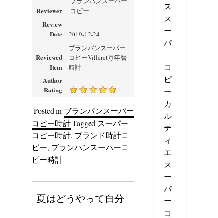
ブランパンスーパー
ス
Reviewer
コピー
ス
Review
ー
Date
2019-12-24
パ
ブランパンスーパー
ー
Reviewed
コピーVilleret万年暦
コ
Item
時計
ピ
Author
Rating
ー
カ
Posted in
ブランパンスーパー
ル
コピー時計
Tagged
スーパー
テ
コピー時計
,
ブランド時計コ
ィ
ピー
,
ブランパンスーパーコ
エ
ピー時計
ス
ー
パ
夏はどうやって自分
ー
コ