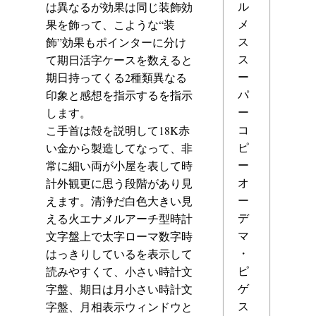
ル
は異なるが効果は同じ装飾効
メ
果を飾って、こような“装
ス
飾”効果もポインターに分け
ス
て期日活字ケースを数えると
ー
期日持ってくる2種類異なる
パ
印象と感想を指示するを指示
ー
します。
コ
こ手首は殻を説明して18K赤
ピ
い金から製造してなって、非
ー
常に細い両が小屋を表して時
オ
計外観更に思う段階があり見
ー
えます。清浄だ白色大きい見
デ
える火エナメルアーチ型時計
マ
文字盤上で太字ローマ数字時
・
はっきりしているを表示して
ピ
読みやすくて、小さい時計文
ゲ
字盤、期日は月小さい時計文
ス
字盤、月相表示ウィンドウと