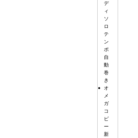
デ
ィ
ソ
ロ
テ
ン
ポ
自
動
巻
き
オ
メ
ガ
コ
ピ
ー
新