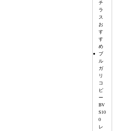
チ
ラ
ス
お
す
す
め
ブ
ル
ガ
リ
コ
ピ
ー
BV
S10
0
レ