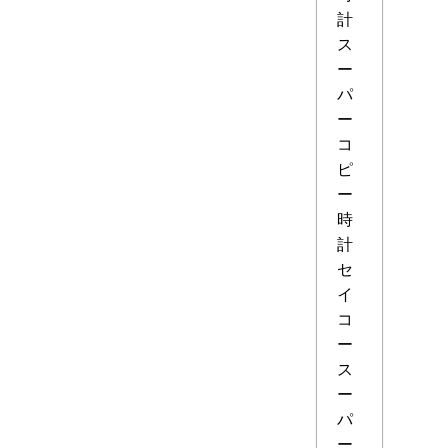
計
ス
ー
パ
ー
コ
ピ
ー
時
計
セ
イ
コ
ー
ス
ー
パ
ー