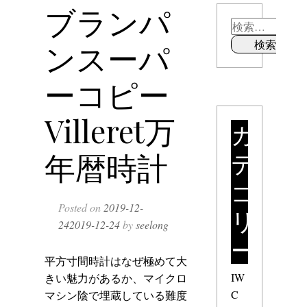
ブランパ
ンスーパ
ーコピー
Villeret万
カ
テ
年暦時計
ゴ
Posted on
2019-12-
リ
24
2019-12-24
by
seelong
ー
平方寸間時計はなぜ極めて大
IW
きい魅力があるか、マイクロ
C
マシン陰で埋蔵している難度