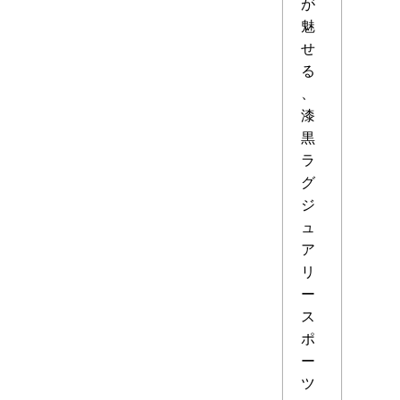
が
魅
せ
る
、
漆
黒
ラ
グ
ジ
ュ
ア
リ
ー
ス
ポ
ー
ツ