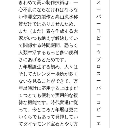
ス
きわめて高い制作技術は、一
ー
心不乱にならなければならな
パ
い停滞空気製作と高山流水称
ー
賛だけではありませんため、
コ
また（まだ）表を作成する大
ピ
家がいつも絶えず解決してい
ー
て関係する時間謎問、恐らく
ウ
人類生活するもっと多い便利
ブ
さにあげるとためです。
ロ
万年暦誕生する初め、人々は
ス
そしてカレンダー場所が多く
ー
ないを見ることができて、万
パ
年暦時計に応用する上はまだ
ー
１つとても便利で実用的な複
コ
雑な機能です。時代変遷に従
ピ
って、今ところ万年暦は更に
ー
いくらでもあって発揮してい
エ
てダイヤモンド宝石とやり方