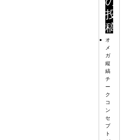
の
投
稿
オ
メ
ガ
縦
縞
チ
ー
ク
コ
ン
セ
プ
ト