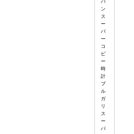
パ
ン
ス
ー
パ
ー
コ
ピ
ー
時
計
ブ
ル
ガ
リ
ス
ー
パ