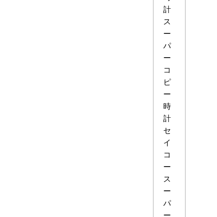
計
ス
ー
パ
ー
コ
ピ
ー
時
計
セ
イ
コ
ー
ス
ー
パ
ー