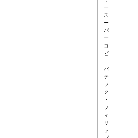
ー
ス
ー
パ
ー
コ
ピ
ー
パ
テ
ッ
ク
・
フ
ィ
リ
ッ
プ