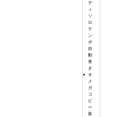
デ
ィ
ソ
ロ
テ
ン
ポ
自
動
巻
き
オ
メ
ガ
コ
ピ
ー
新