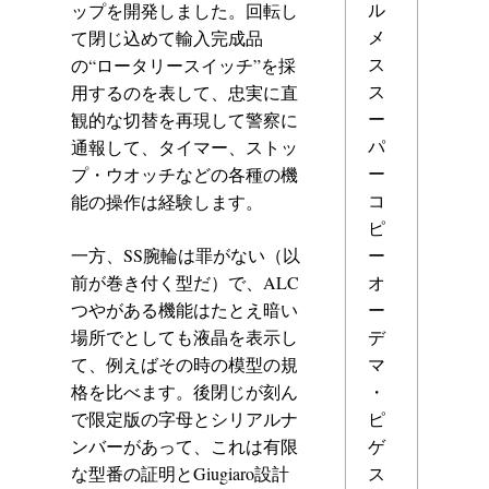
ル
ップを開発しました。回転し
メ
て閉じ込めて輸入完成品
ス
の“ロータリースイッチ”を採
ス
用するのを表して、忠実に直
ー
観的な切替を再現して警察に
パ
通報して、タイマー、ストッ
ー
プ・ウオッチなどの各種の機
コ
能の操作は経験します。
ピ
ー
一方、SS腕輪は罪がない（以
オ
前が巻き付く型だ）で、ALC
ー
つやがある機能はたとえ暗い
デ
場所でとしても液晶を表示し
マ
て、例えばその時の模型の規
・
格を比べます。後閉じが刻ん
ピ
で限定版の字母とシリアルナ
ゲ
ンバーがあって、これは有限
ス
な型番の証明とGiugiaro設計