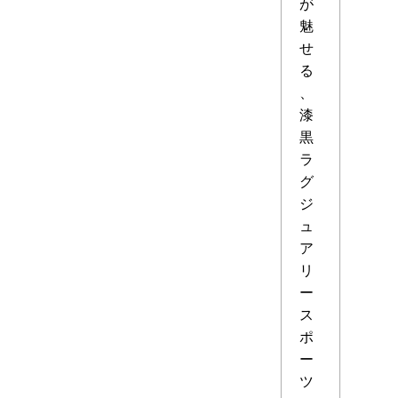
が
魅
せ
る
、
漆
黒
ラ
グ
ジ
ュ
ア
リ
ー
ス
ポ
ー
ツ