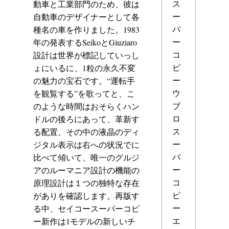
ス
動車と工業部門のため、彼は
ー
自動車のデザイナーとして各
パ
種名の車を作りました。1983
ー
年の発表するSeikoとGiuziaro
コ
設計は世界が標記していっし
ピ
ょにいるに、1粒の永久不変
ー
の魅力の宝石です。“運転手
ウ
を観覧する”を歌ってと、こ
ブ
のような時間はおそらくハン
ロ
ドルの後ろにあって、革新す
ス
る配置、その中の液晶のディ
ー
ジタル表示は右への状況でに
パ
比べて傾いて、唯一のグルジ
ー
アのルーマニア設計の機能の
コ
原理設計は１つの独特な存在
ピ
がありを確認します。再版す
ー
る中、セイコースーパーコピ
エ
ー新作は1モデルの新しいチ