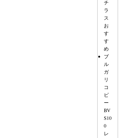
チ
ラ
ス
お
す
す
め
ブ
ル
ガ
リ
コ
ピ
ー
BV
S10
0
レ