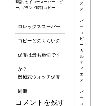
時計
,
セイコースーパーコピ
ス
ー
,
ブランド時計コピー
ス
ー
パ
ロレックススーパー
ー
コ
ピ
コピーどのくらいの
ー
カ
保養は最も適切です
ル
テ
ィ
か？
エ
機械式ウォッチ保養
ス
ー
周期
パ
ー
コメントを残す
コ