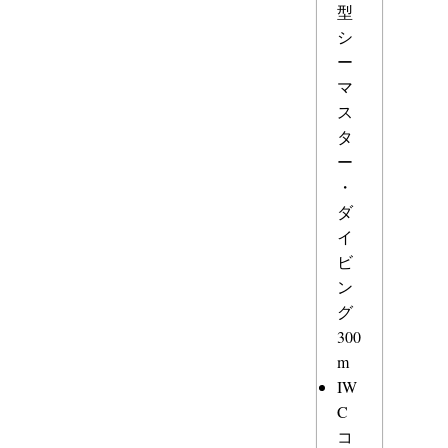
型
シ
ー
マ
ス
タ
ー
・
ダ
イ
ビ
ン
グ
300
m
IW
C
コ