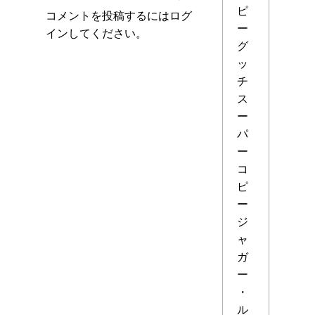
ピ
コメントを投稿するには
ログ
ー
イン
してください。
グ
ッ
チ
ス
ー
パ
ー
コ
ピ
ー
ジ
ャ
ガ
ー
・
ル