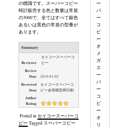
ー
の標識です。スーパーコピー
パ
時計販売する色と数量は常規
ー
の3000で、全てはすべて銀色
コ
あるいは黒色の常規の型番が
ピ
あります。
ー
オ
Summary
メ
セイコースーパーコ
ガ
Reviewer
ピー
ス
Review
ー
Date
2019-01-02
パ
Reviewed
セイコースーパーコ
ー
Item
ピー金塔模型再印刷
コ
Author
ピ
Rating
ー
Posted in
セイコースーパーコ
オ
ピー
Tagged
スーパーコピー
リ