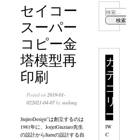
セイコー
スーパー
コピー金
塔模型再
カ
テ
印刷
ゴ
Posted on
2019-01-
リ
02
2021-04-07
by
seelong
ー
JiujiroDesign”は創立するのは
IW
1981年に、JorjetGiuziaro先生
C
の設計からItaruの設計する自