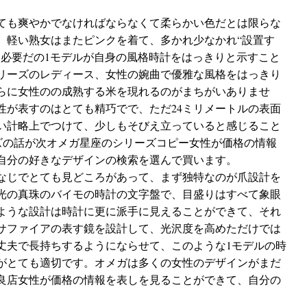
ても爽やかでなければならなくて柔らかい色だとは限らな
、軽い熟女はまたピンクを着て、多かれ少なかれ“設置す
は必要だの1モデルが自身の風格時計をはっきりと示すこと
リーズのレディース、女性の婉曲で優雅な風格をはっきり
らに女性のの成熟する米を現れるのがまちがいありませ
性が表すのはとても精巧でで、ただ24ミリメートルの表面
い計略上でつけて、少しもそびえ立っていると感じること
ーズの話が次オメガ星座のシリーズコピー女性が価格の情報
自分の好きなデザインの検索を選んで買います。
なじでとても見どころがあって、まず独特なのが爪設計を
光の真珠のバイモの時計の文字盤で、目盛りはすべて象眼
ような設計は時計に更に派手に見えることができて、それ
サファイアの表す鏡を設計して、光沢度を高めただけでは
丈夫で長持ちするようにならせて、このような1モデルの時
がとても適切です。オメガは多くの女性のデザインがまだ
良店女性が価格の情報を表しを見ることができて、自分の