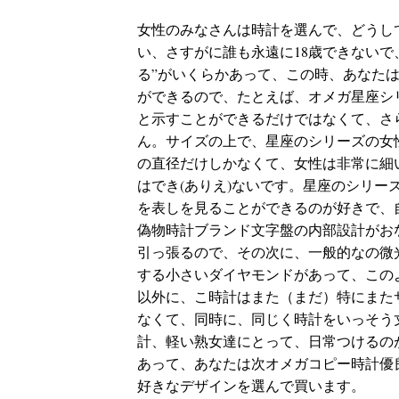
女性のみなさんは時計を選んで、どうし
い、さすがに誰も永遠に18歳できないで
る”がいくらかあって、この時、あなた
ができるので、たとえば、オメガ星座シ
と示すことができるだけではなくて、さ
ん。サイズの上で、星座のシリーズの女
の直径だけしかなくて、女性は非常に細
はでき(ありえ)ないです。星座のシリ
を表しを見ることができるのが好きで、
偽物時計ブランド
文字盤の内部設計がお
引っ張るので、その次に、一般的なの微
する小さいダイヤモンドがあって、この
以外に、こ時計はまた（まだ）特にまた
なくて、同時に、同じく時計をいっそう
計、軽い熟女達にとって、日常つけるの
あって、あなたは次オメガコピー時計優
好きなデザインを選んで買います。