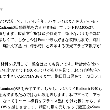
ng
12年に改めて復活して、しかし今年、パネライはまた何人かがモデ
iomir3日鎖両地を含んだ
腕時計 ブランド
PAM00627。
譲ります。時計文字盤は多少特別で、微小なパリを全部に
くて、しかし今はPanerai最も好きな装飾元素で、時計
。時計文字盤上に棒形時にと表示する夜光アラビア数字が
じ材料を採用して、整合はとても良いです。時計針を除い
GMT針がとても鋭い矢じりがありを見て、および9時が小
つ小さいAM/PMがあります。期日皿は黒色で、期日フォ
minorが殻を表すです。しかし、パネライRadiomir1940も
を溶接するためではない殻を表します。私で言って、アッ
密になって手ケース模範をフライス盤にかけた後にから、す
OWを感じさせます。精密な鋼を売り払って殻直径45mm