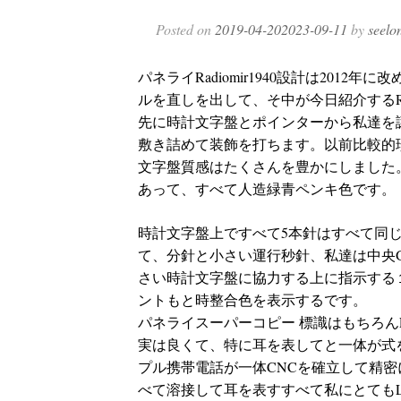
Posted on
2019-04-20
2023-09-11
by
seelo
パネライRadiomir1940設計は20
ルを直しを出して、そ中が今日紹介するRad
先に時計文字盤とポインターから私達を
敷き詰めて装飾を打ちます。以前比較的珍し
文字盤質感はたくさんを豊かにしました
あって、すべて人造緑青ペンキ色です。
時計文字盤上ですべて5本針はすべて同
て、分針と小さい運行秒針、私達は中央
さい時計文字盤に協力する上に指示する１
ントもと時整合色を表示するです。
パネライスーパーコピー
標識はもちろんLu
実は良くて、特に耳を表してと一体が式
プル携帯電話が一体CNCを確立して精
べて溶接して耳を表すすべて私にとてもL