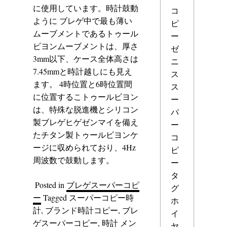
に使用しています。時計鼓動
コ
ように ブレゲ中で最も薄い
ピ
ムーブメントであるトゥール
ー
ビヨンムーブメントは、厚さ
ゼ
3mm以下、ケース全体高さは
ニ
7.45mmと時計越しにも見え
ス
ます。 4時位置と6時位置間
ス
に位置するこトゥールビヨン
ー
は、特殊な脱進機とシリコン
パ
製ブレゲヒゲゼンマイを備え
ー
たチタン製トゥールビヨンケ
コ
ージに収められており、4Hz
ピ
周波数で鼓動します。
ー
タ
Posted in
ブレゲスーパーコピ
グ
ー
Tagged
スーパーコピー時
ホ
計
,
ブランド時計コピー
,
ブレ
イ
ゲスーパーコピー
,
時計 メン
ヤ