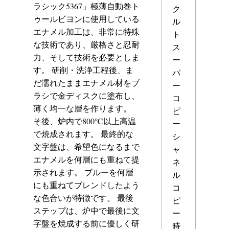
ラシック5367」極薄自動巻ト
ク
ゥールビヨンに使用している
ル
エナメル加工は、非常に特殊
ト
な技術であり、厳格さと忍耐
ス
力、そして技術を必要としま
ー
す。 研削・洗浄工程後、ま
パ
だ濡れたままエナメル材をブ
ー
ラシで金ディスクに塗布し、
コ
薄く均一な層を作ります。
ピ
そ後、炉内で800℃以上高温
ー
で焼成されます。 最終的な
シ
文字盤は、希望色になるまで
ャ
エナメルを何層にも重ねて提
ネ
示されます。 ブルーを何層
ル
にも重ねてブレンドしたよう
コ
な色合いが特徴です。 最後
ピ
ステップは、炉中で最後に文
ー
字盤を焼成する前に優しく研
時