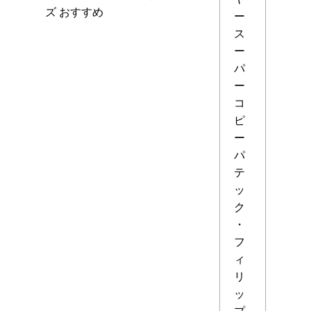
ズ おすすめ
ー
ス
ー
パ
ー
コ
ピ
ー
パ
テ
ッ
ク
・
フ
ィ
リ
ッ
プ