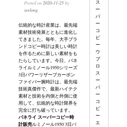
ス
Posted on
2020-11-25
by
ー
seelong
パ
ー
伝統的な時計産業は、最先端
コ
素材技術発展とともに進化し
ピ
てきました。毎年、大手ブラ
ー
ンドコピー時計は美しい時計
ウ
を作るために新しい素材をも
ブ
たらしています。今日、パネ
ロ
ライルミノール1950シリーズ
ス
3日パワーリザーブカーボン
ー
ファイバー腕時計は、最先端
パ
技術真傑作で、最新ハイテク
ー
素材と技術を内側と外側に使
コ
用して、伝統的な時計限界を
ピ
完全に打ち破っています。
ー
パネライ スーパーコピー時
エ
計販売
ルミノール1950 3日パ