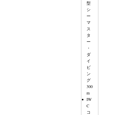
型
シ
ー
マ
ス
タ
ー
・
ダ
イ
ビ
ン
グ
300
m
IW
C
コ