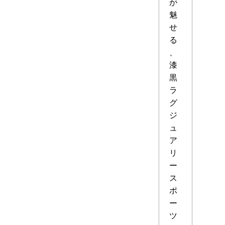
が
魅
せ
る
、
漆
黒
ラ
グ
ジ
ュ
ア
リ
ー
ス
ポ
ー
ツ