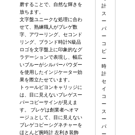
磨することで、自然な輝きを
計
放ちます。
ス
文字盤ユニークな処理に合わ
ー
せて、熟練職人がブレゲ数
パ
字、アワーリング、セコンド
ー
リング、ブランド時計N級品
コ
ロゴを文字盤上に印象的なグ
ピ
ラデーションで表現し、幅広
ー
いブルーがシルバーパウダー
時
を使用したインジケーター効
計
果を際立たせています。
セ
トゥールビヨンキャリッジに
イ
は、目に見えないブレゲスー
コ
パーコピーサインが見えま
ー
す。 ブレゲは創業者へオマ
ス
ージュとして、目に見えない
ー
ブレゲコピーシグネチャーを
パ
ほとんど腕時計 左利き装飾
ー