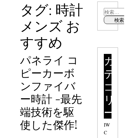
タグ: 時計
メンズ お
すすめ
パネライ コ
カ
ピーカーボ
テ
ンファイバ
ゴ
ー時計 -最先
リ
端技術を駆
ー
使した傑作!
IW
C