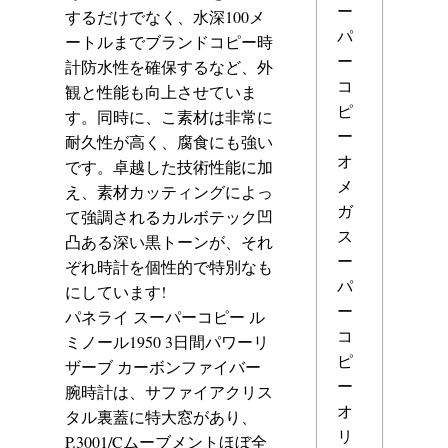
ー
するだけでなく、水深100メ
パ
ートルまでブランドコピー時
ー
計防水性を確保するなど、外
コ
観と性能も向上させていま
ピ
す。同時に、こ素材は非常に
ー
耐久性が高く、腐食にも強い
オ
です。卓越した技術性能に加
メ
え、素材カッティングによっ
ガ
て強調されるカルボテック凹
ス
凸ある深い黒トーンが、それ
ー
ぞれ時計を個性的で特別なも
パ
にしています!
ー
パネライ スーパーコピー ル
コ
ミノール1950 3日間パワーリ
ピ
ザーブ カーボンファイバー
ー
腕時計は、サファイアクリス
オ
タル裏蓋に特大窓があり、
リ
P.3001/Cムーブメントほぼ全