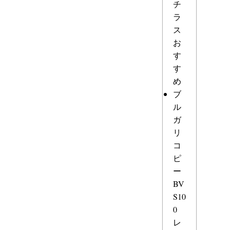
チ
ラ
ス
お
す
す
め
ブ
ル
ガ
リ
コ
ピ
ー
BV
S10
0
レ