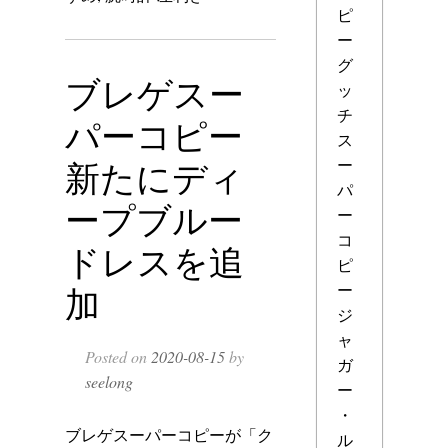
ピ
ー
グ
ブレゲスー
ッ
チ
パーコピー
ス
新たにディ
ー
パ
ープブルー
ー
コ
ドレスを追
ピ
ー
加
ジ
ャ
Posted on
2020-08-15
by
ガ
seelong
ー
・
ブレゲスーパーコピーが「ク
ル