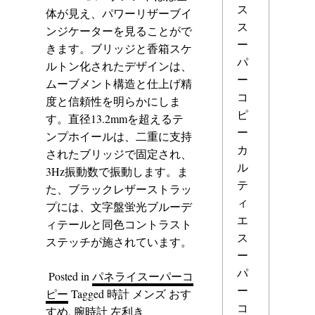
ス
体が見え、パワーリザーブイ
ス
ンジケーターを見ることがで
ー
きます。ブリッジと香箱スケ
パ
ルトン化されたデザインは、
ー
ムーブメント構造と仕上げ精
コ
度と信頼性を明らかにしま
ピ
す。直径13.2mmを超えるテ
ー
ンプホイールは、二重に支持
カ
されたブリッジで固定され、
ル
3Hz振動数で振動します。ま
テ
た、ブラックレザーストラッ
ィ
プには、文字盤蛍光ブルーデ
エ
ィテールと同色コントラスト
ス
ステッチが施されています。
ー
パ
Posted in
パネライスーパーコ
ー
ピー
Tagged
時計 メンズ おす
コ
すめ
,
腕時計 左利き