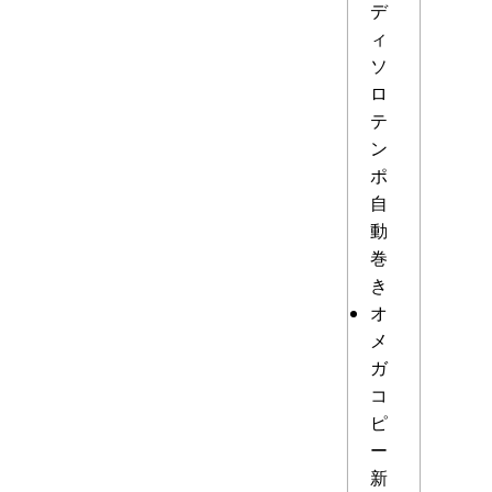
デ
ィ
ソ
ロ
テ
ン
ポ
自
動
巻
き
オ
メ
ガ
コ
ピ
ー
新