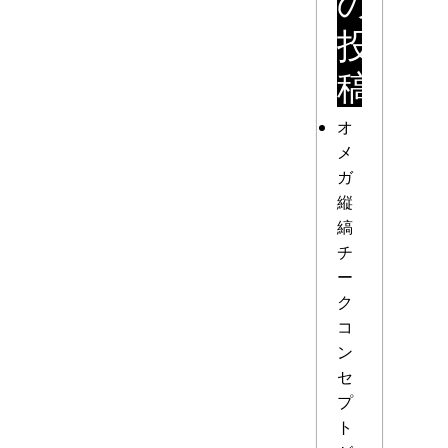
の
投
稿
オ
メ
ガ
縦
縞
チ
ー
ク
コ
ン
セ
プ
ト