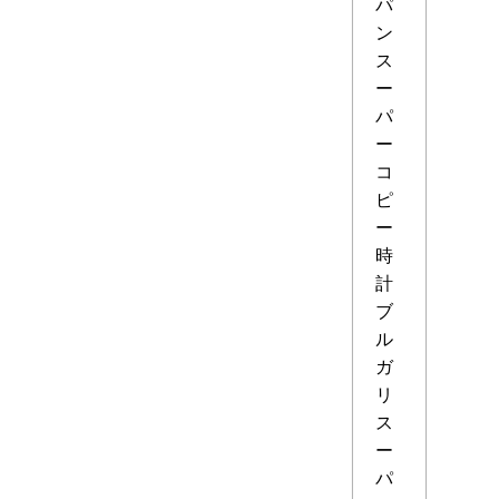
パ
ン
ス
ー
パ
ー
コ
ピ
ー
時
計
ブ
ル
ガ
リ
ス
ー
パ