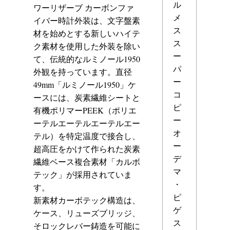
ル
ワーリザーブ カーボンファ
メ
イバー時計外装は、文字盤素
ス
材を始めとする新しいハイテ
ス
ク素材を使用した外装を除い
ー
て、伝統的なルミノール1950
パ
外観を持っています。直径
ー
49mm「ルミノール1950」ケ
コ
ースには、炭素繊維シートと
ピ
有機ポリマーPEEK（ポリエ
ー
ーテルエーテルエーテルエー
オ
テル）を特定温度で接合し、
ー
超高圧をかけて作られた炭素
デ
繊維ベース複合素材「カルボ
マ
テック」が採用されていま
・
す。
ピ
新素材カーボテック構造は、
ゲ
ケース、リューズブリッジ、
ス
そロックレバー鋳造を可能に