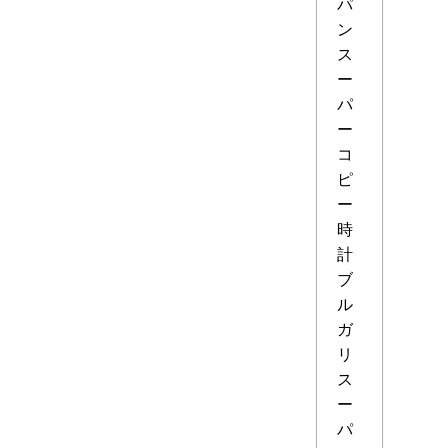
パ
ン
ス
ー
パ
ー
コ
ピ
ー
時
計
ブ
ル
ガ
リ
ス
ー
パ