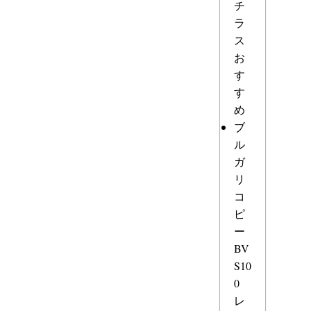
チ
ラ
ス
お
す
す
め
ブ
ル
ガ
リ
コ
ピ
ー
BV
S10
0
レ