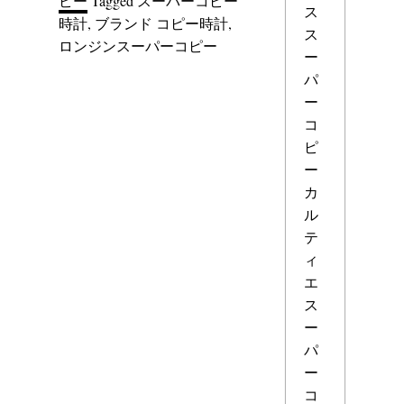
ピー
Tagged
スーパーコピー
ス
時計
,
ブランド コピー時計
,
ス
ロンジンスーパーコピー
ー
パ
ー
コ
ピ
ー
カ
ル
テ
ィ
エ
ス
ー
パ
ー
コ