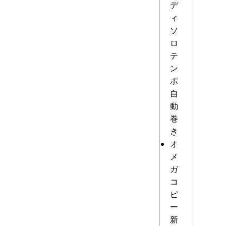
デ
ィ
ソ
ロ
テ
ン
ポ
自
動
巻
き
オ
メ
ガ
コ
ピ
ー
新