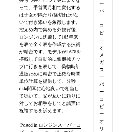
ー
って、手首間月相で変化する
パ
は子女が隔たり(途切れ)がな
ー
いで付き添いを象徴します。
コ
控えめ内で集める外観背後、
ピ
ロンジンに沈殿して185年来
ー
を表で全く表を作成する技術
オ
が精密です。モデルがL678を
メ
搭載して自動的に鎖機械チッ
ガ
プに行きを表して、偽物時計
ス
通販ために精密で正確な時間
ー
単位計算を提供して、分秒
パ
dida間耳に心地良いで相当し
ー
て鳴いて、父が互いに頼りに
コ
対してお相手をしてと誠実に
ピ
祝福するを訴えます。
ー
オ
Posted in
ロンジンスーパーコ
リ