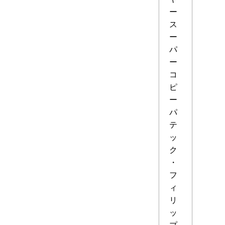
ー
ス
ー
パ
ー
コ
ピ
ー
パ
テ
ッ
ク
・
フ
ィ
リ
ッ
プ