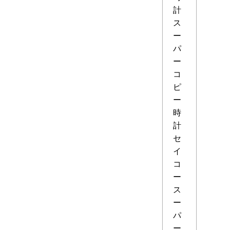
計
ス
ー
パ
ー
コ
ピ
ー
時
計
セ
イ
コ
ー
ス
ー
パ
ー