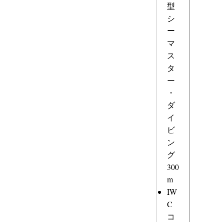
型
シ
ー
マ
ス
タ
ー
・
ダ
イ
ビ
ン
グ
300
m
IW
C
コ