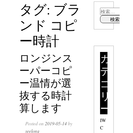
タグ: ブラ
ンド コピ
ー時計
ロンジンス
カ
ーパーコピ
テ
ー温情が選
ゴ
抜する時計
リ
算します
ー
IW
Posted on
2019-05-14
by
C
seelong