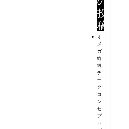
の
投
稿
オ
メ
ガ
縦
縞
チ
ー
ク
コ
ン
セ
プ
ト