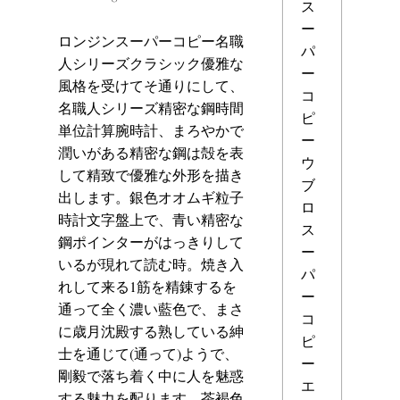
ス
ー
ロンジンスーパーコピー名職
パ
人シリーズクラシック優雅な
ー
風格を受けてそ通りにして、
コ
名職人シリーズ精密な鋼時間
ピ
単位計算腕時計、まろやかで
ー
潤いがある精密な鋼は殻を表
ウ
して精致で優雅な外形を描き
ブ
出します。銀色オオムギ粒子
ロ
時計文字盤上で、青い精密な
ス
鋼ポインターがはっきりして
ー
いるが現れて読む時。焼き入
パ
れして来る1筋を精錬するを
ー
通って全く濃い藍色で、まさ
コ
に歳月沈殿する熟している紳
ピ
士を通じて(通って)ようで、
ー
剛毅で落ち着く中に人を魅惑
エ
する魅力を配ります。茶褐色