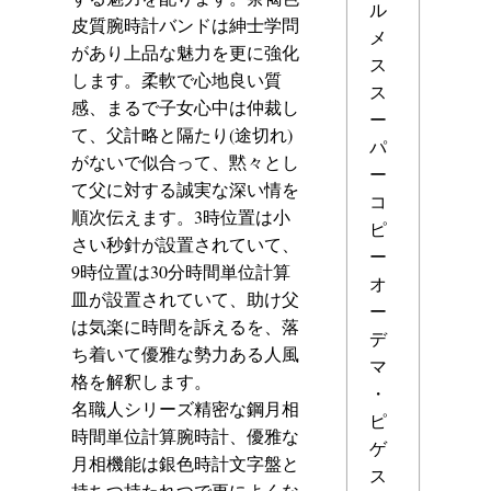
ル
皮質腕時計バンドは紳士学問
メ
があり上品な魅力を更に強化
ス
します。柔軟で心地良い質
ス
感、まるで子女心中は仲裁し
ー
て、父計略と隔たり(途切れ)
パ
がないで似合って、黙々とし
ー
て父に対する誠実な深い情を
コ
順次伝えます。3時位置は小
ピ
さい秒針が設置されていて、
ー
9時位置は30分時間単位計算
オ
皿が設置されていて、助け父
ー
は気楽に時間を訴えるを、落
デ
ち着いて優雅な勢力ある人風
マ
格を解釈します。
・
名職人シリーズ精密な鋼月相
ピ
時間単位計算腕時計、優雅な
ゲ
月相機能は銀色時計文字盤と
ス
持ちつ持たれつで更によくな