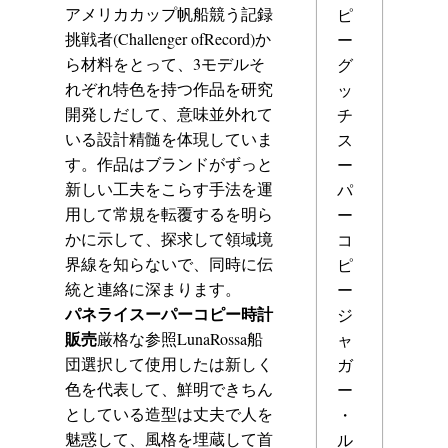
アメリカカップ帆船競う記録
ピ
挑戦者(Challenger ofRecord)か
ー
ら材料をとって、3モデルそ
グ
れぞれ特色を持つ作品を研究
ッ
開発しだして、意味並外れて
チ
いる設計精髄を体現していま
ス
す。作品はブランドがずっと
ー
新しい工夫をこらす手法を運
パ
用して常規を転覆するを明ら
ー
かに示して、探求して領域境
コ
界線を知らないで、同時に伝
ピ
統と連絡に深まります。
ー
パネライスーパーコピー時計
ジ
販売
厳格な参照LunaRossa船
ャ
団選択して使用したは新しく
ガ
色を代表して、鮮明できちん
ー
としている造型は丈夫で人を
・
魅惑して、風格を埋蔵して首
ル