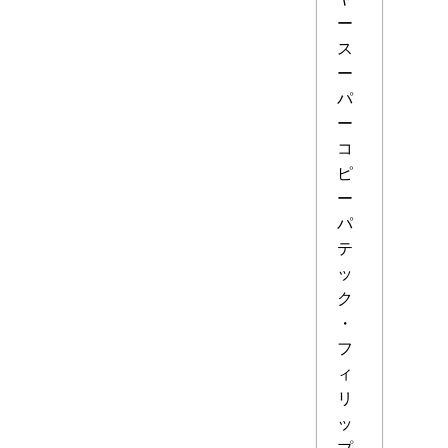
ー
ス
ー
パ
ー
コ
ピ
ー
パ
テ
ッ
ク
・
フ
ィ
リ
ッ
プ