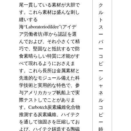
尾一貫している素材が大胆で
ク
す。これら素材は盛んな刺し
ル
縫いする
ト
海“LaboratoriodiIdee”(アイデ
ス
ア労働者坊)萃から認証を選
ー
んでおよび、それ小さくて精
パ
巧で、堅固なと抵抗するで防
ー
食素晴らしい特質に才能がす
コ
べて現れるようにおさえま
ピ
す。これら長所は金属素材と
ー
先進的なモジュール備えた科
シ
学技術と実用的な特色で、参
ャ
与アメリカカップ帆船上で実
ネ
際テストしでことがありま
ル
す。Carbotech炭素繊維化合物
コ
推測する炭素繊維、ハイテク
ピ
を通して強固さを圧縮してお
ー
よび、ハイテク鋳造する陶磁
時