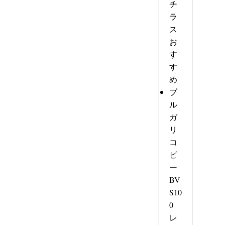
チ
ラ
ス
お
す
す
め
ブ
ル
ガ
リ
コ
ピ
ー
BV
S10
0
レ