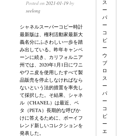
ス
Posted on
2021-01-19
by
ー
seelong
パ
ー
シャネルスーパーコピー時計
コ
最新版は、権利活動家最新大
ピ
義名分にふさわしい一歩を踏
ー
み出している。昨年キャンペ
ウ
ーンに続き、カリフォルニア
ブ
州では、2020年1月1日にワニ
ロ
やワニ皮を使用したすべて製
ス
品販売を停止しなければなら
ー
ないという法的措置を率先し
パ
て採択した。そ結果、シャネ
ー
ル（CHANEL）は最近、ペ
コ
タ（PETA）長期的な呼びか
ピ
けに答えるために、ボーイフ
ー
レンド新しいコレクションを
エ
発表した。