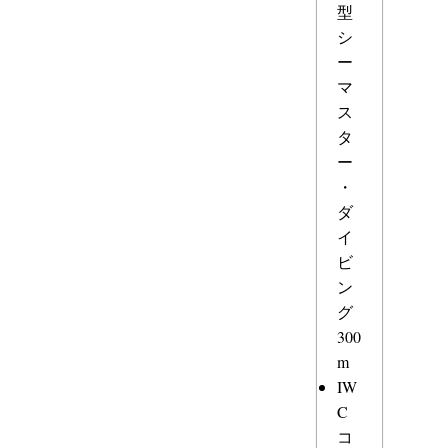
型
シ
ー
マ
ス
タ
ー
・
ダ
イ
ビ
ン
グ
300
m
IW
C
コ