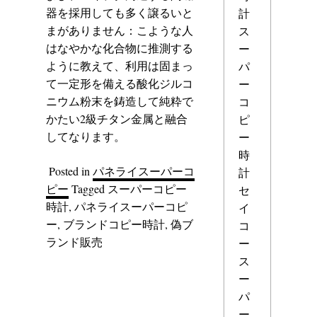
器を採用しても多く譲るいと
計
まがありません：こような人
ス
はなやかな化合物に推測する
ー
ように教えて、利用は固まっ
パ
て一定形を備える酸化ジルコ
ー
ニウム粉末を鋳造して純粋で
コ
かたい2級チタン金属と融合
ピ
してなります。
ー
時
Posted in
パネライスーパーコ
計
ピー
Tagged
スーパーコピー
セ
時計
,
パネライスーパーコピ
イ
ー
,
ブランドコピー時計
,
偽ブ
コ
ランド販売
ー
ス
ー
パ
ー