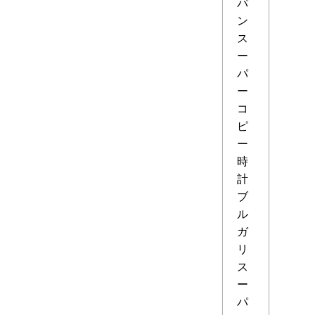
パ
ン
ス
ー
パ
ー
コ
ピ
ー
時
計
ブ
ル
ガ
リ
ス
ー
パ