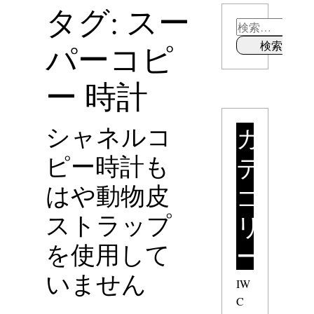
タグ: スー
パーコピ
ー 時計
シャネルコ
カ
ピー時計も
テ
はや動物皮
ゴ
ストラップ
リ
を使用して
ー
いません
IW
C