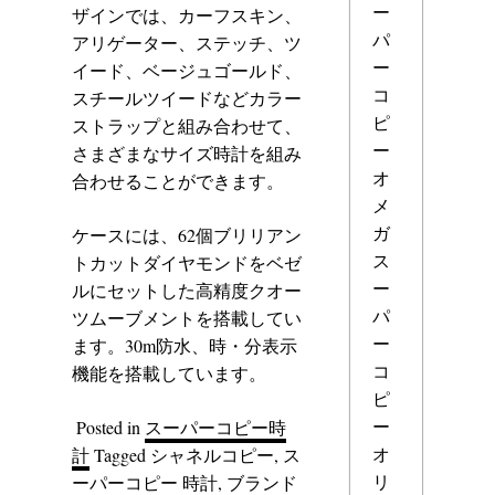
ー
ザインでは、カーフスキン、
パ
アリゲーター、ステッチ、ツ
ー
イード、ベージュゴールド、
コ
スチールツイードなどカラー
ピ
ストラップと組み合わせて、
ー
さまざまなサイズ時計を組み
オ
合わせることができます。
メ
ガ
ケースには、62個ブリリアン
ス
トカットダイヤモンドをベゼ
ー
ルにセットした高精度クオー
パ
ツムーブメントを搭載してい
ー
ます。30m防水、時・分表示
コ
機能を搭載しています。
ピ
ー
Posted in
スーパーコピー時
オ
計
Tagged
シャネルコピー
,
ス
リ
ーパーコピー 時計
,
ブランド