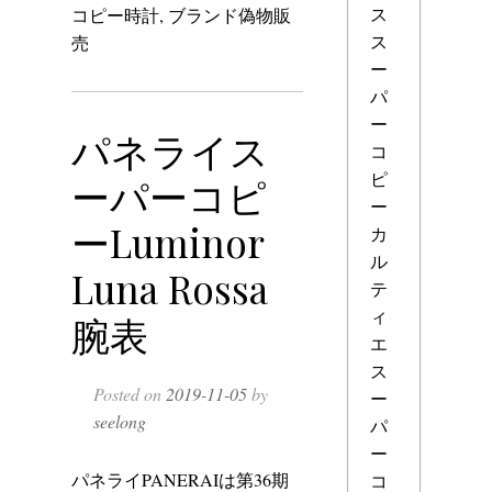
ス
コピー時計
,
ブランド偽物販
ス
売
ー
パ
ー
パネライス
コ
ピ
ーパーコピ
ー
ーLuminor
カ
ル
Luna Rossa
テ
ィ
腕表
エ
ス
Posted on
2019-11-05
by
ー
seelong
パ
ー
パネライPANERAIは第36期
コ