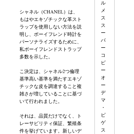
ル
メ
シャネル（CHANEL）は、
ス
もはやエキゾチックな革スト
ス
ラップを使用しない方法を説
ー
明し、ボーイフレンド時計を
パ
パーソナライズするために、
ー
私ボーイフレンドストラップ
コ
多数を示した。
ピ
ー
こ決定は、シャネル2つ倫理
オ
基準高い基準を満たすエキゾ
ー
チックな皮を調達すること複
デ
雑さが増していることに基づ
マ
いて行われました。
・
ピ
それは、品質だけでなく、ト
ゲ
レーサビリティ保証、繁殖条
ス
件を挙げています。新しいデ