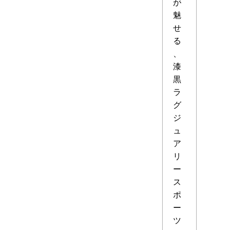
が
魅
せ
る
、
漆
黒
ラ
グ
ジ
ュ
ア
リ
ー
ス
ポ
ー
ツ