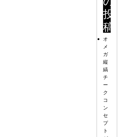
の
投
稿
オ
メ
ガ
縦
縞
チ
ー
ク
コ
ン
セ
プ
ト