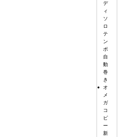
デ
ィ
ソ
ロ
テ
ン
ポ
自
動
巻
き
オ
メ
ガ
コ
ピ
ー
新